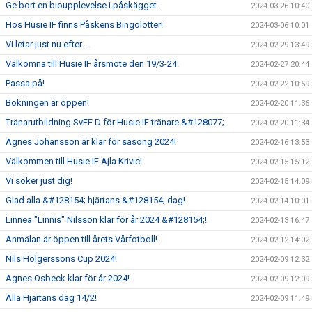
Ge bort en bioupplevelse i påskägget.
2024-03-26 10:40
Hos Husie IF finns Påskens Bingolotter!
2024-03-06 10:01
Vi letar just nu efter....
2024-02-29 13:49
Välkomna till Husie IF årsmöte den 19/3-24.
2024-02-27 20:44
Passa på!
2024-02-22 10:59
Bokningen är öppen!
2024-02-20 11:36
Tränarutbildning SvFF D för Husie IF tränare &#128077;.
2024-02-20 11:34
Agnes Johansson är klar för säsong 2024!
2024-02-16 13:53
Välkommen till Husie IF Ajla Krivic!
2024-02-15 15:12
Vi söker just dig!
2024-02-15 14:09
Glad alla &#128154; hjärtans &#128154; dag!
2024-02-14 10:01
Linnea "Linnis" Nilsson klar för år 2024 &#128154;!
2024-02-13 16:47
Anmälan är öppen till årets Vårfotboll!
2024-02-12 14:02
Nils Holgerssons Cup 2024!
2024-02-09 12:32
Agnes Osbeck klar för år 2024!
2024-02-09 12:09
Alla Hjärtans dag 14/2!
2024-02-09 11:49