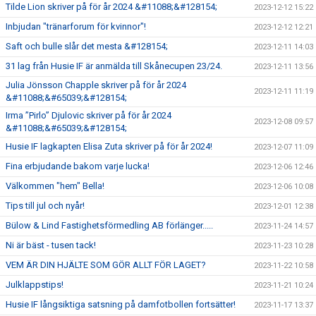
Tilde Lion skriver på för år 2024 &#11088;&#128154;
2023-12-12 15:22
Inbjudan "tränarforum för kvinnor"!
2023-12-12 12:21
Saft och bulle slår det mesta &#128154;
2023-12-11 14:03
31 lag från Husie IF är anmälda till Skånecupen 23/24.
2023-12-11 13:56
Julia Jönsson Chapple skriver på för år 2024
2023-12-11 11:19
&#11088;&#65039;&#128154;
Irma ”Pirlo” Djulovic skriver på för år 2024
2023-12-08 09:57
&#11088;&#65039;&#128154;
Husie IF lagkapten Elisa Zuta skriver på för år 2024!
2023-12-07 11:09
Fina erbjudande bakom varje lucka!
2023-12-06 12:46
Välkommen "hem" Bella!
2023-12-06 10:08
Tips till jul och nyår!
2023-12-01 12:38
Bülow & Lind Fastighetsförmedling AB förlänger.....
2023-11-24 14:57
Ni är bäst - tusen tack!
2023-11-23 10:28
VEM ÄR DIN HJÄLTE SOM GÖR ALLT FÖR LAGET?
2023-11-22 10:58
Julklappstips!
2023-11-21 10:24
Husie IF långsiktiga satsning på damfotbollen fortsätter!
2023-11-17 13:37