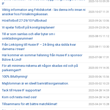
2025-10-10 09:39
IF
Viktig information ang Fritidskortet - läs denna info innan ni
2025-10-07 11:31
ansöker hos Försäkringskassan.
Höstfotboll 27-29/10 Fullbokad
2025-09-26 13:06
Vi spelar fotboll på konstgräsplanen!
2025-09-23 09:26
Till er som samlas och eller byter om i
2025-08-15 11:12
omklädningsrummen!
Från Linköping till Husie IF – 24-åring ska rädda kvar
2025-08-11 13:30
damerna i trean!
Här kommer en sommar hälsning från Husie IF.s sponsor
2025-07-08 17:31
Bülow & Lind!
För att minimera riskerna att någon skadas vid och på
2025-05-19 14:35
parkeringen!!!
100% Biluthyrning!
2025-05-06 15:56
Majblomman är en ideell barnrättsorganisation.
2025-05-02 10:23
Tack till Husie IF supportrar!
2025-04-28 14:59
Kom och testa med oss!
2025-04-28 14:24
Tillsammans för ett bättre matchklimat!
2025-04-24 15:28