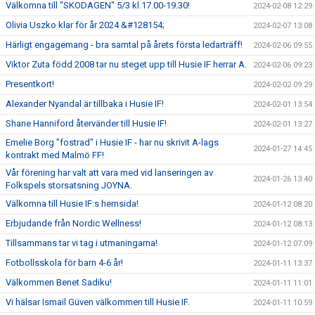
Välkomna till "SKODAGEN" 5/3 kl.17.00-19.30!
2024-02-08 12:29
Olivia Uszko klar för år 2024 &#128154;
2024-02-07 13:08
Härligt engagemang - bra samtal på årets första ledarträff!
2024-02-06 09:55
Viktor Zuta född 2008 tar nu steget upp till Husie IF herrar A.
2024-02-06 09:23
Presentkort!
2024-02-02 09:29
Alexander Nyandal är tillbaka i Husie IF!
2024-02-01 13:54
Shane Hanniford återvänder till Husie IF!
2024-02-01 13:27
Emelie Borg "fostrad" i Husie IF - har nu skrivit A-lags
2024-01-27 14:45
kontrakt med Malmö FF!
Vår förening har valt att vara med vid lanseringen av
2024-01-26 13:40
Folkspels storsatsning JOYNA.
Välkomna till Husie IF:s hemsida!
2024-01-12 08:20
Erbjudande från Nordic Wellness!
2024-01-12 08:13
Tillsammans tar vi tag i utmaningarna!
2024-01-12 07:09
Fotbollsskola för barn 4-6 år!
2024-01-11 13:37
Välkommen Benet Sadiku!
2024-01-11 11:01
Vi hälsar Ismail Güven välkommen till Husie IF.
2024-01-11 10:59