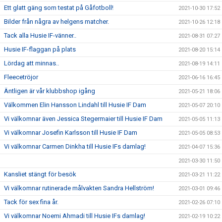
Ett glatt gäng som testat på Gåfotboll!
2021-10-30 17:52
Bilder från några av helgens matcher.
2021-10-26 12:18
Tack alla Husie IF-vänner..
2021-08-31 07:27
Husie IF-flaggan på plats
2021-08-20 15:14
Lördag att minnas..
2021-08-19 14:11
Fleecetröjor
2021-06-16 16:45
Äntligen är vår klubbshop igång
2021-05-21 18:06
Välkommen Elin Hansson Lindahl till Husie IF Dam
2021-05-07 20:10
Vi välkomnar även Jessica Stegermaier till Husie IF Dam
2021-05-05 11:13
Vi välkomnar Josefin Karlsson till Husie IF Dam
2021-05-05 08:53
Vi välkomnar Carmen Dinkha till Husie IFs damlag!
2021-04-07 15:36
2021-03-30 11:50
Kansliet stängt för besök
2021-03-21 11:22
Vi välkomnar rutinerade målvakten Sandra Hellström!
2021-03-01 09:46
Tack för sex fina år.
2021-02-26 07:10
Vi välkomnar Noemi Ahmadi till Husie IFs damlag!
2021-02-19 10:22