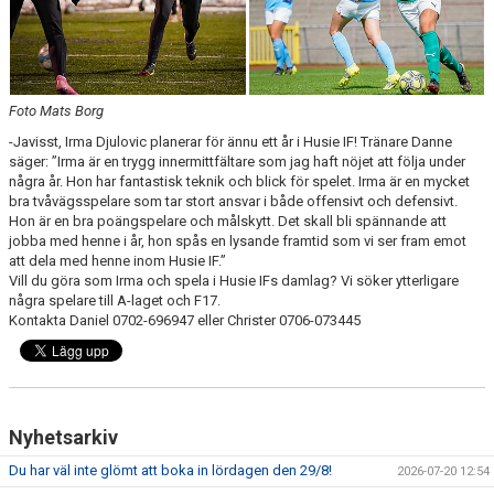
DOMARE
NYHETER
Foto Mats Borg
-Javisst, Irma Djulovic planerar för ännu ett år i Husie IF! Tränare Danne
säger: ”Irma är en trygg innermittfältare som jag haft nöjet att följa under
några år. Hon har fantastisk teknik och blick för spelet. Irma är en mycket
bra tvåvägsspelare som tar stort ansvar i både offensivt och defensivt.
Hon är en bra poängspelare och målskytt. Det skall bli spännande att
jobba med henne i år, hon spås en lysande framtid som vi ser fram emot
att dela med henne inom Husie IF.”
Vill du göra som Irma och spela i Husie IFs damlag? Vi söker ytterligare
några spelare till A-laget och F17.
Kontakta Daniel 0702-696947 eller Christer 0706-073445
Nyhetsarkiv
Du har väl inte glömt att boka in lördagen den 29/8!
2026-07-20 12:54