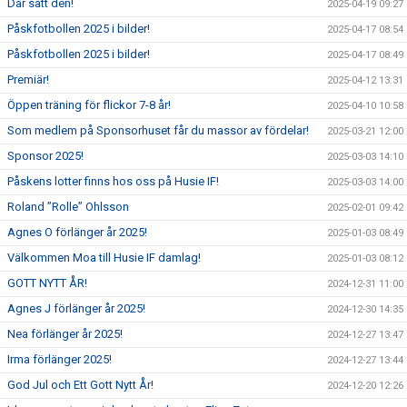
Där satt den!
2025-04-19 09:27
Påskfotbollen 2025 i bilder!
2025-04-17 08:54
Påskfotbollen 2025 i bilder!
2025-04-17 08:49
Premiär!
2025-04-12 13:31
Öppen träning för flickor 7-8 år!
2025-04-10 10:58
Som medlem på Sponsorhuset får du massor av fördelar!
2025-03-21 12:00
Sponsor 2025!
2025-03-03 14:10
Påskens lotter finns hos oss på Husie IF!
2025-03-03 14:00
Roland ”Rolle” Ohlsson
2025-02-01 09:42
Agnes O förlänger år 2025!
2025-01-03 08:49
Välkommen Moa till Husie IF damlag!
2025-01-03 08:12
GOTT NYTT ÅR!
2024-12-31 11:00
Agnes J förlänger år 2025!
2024-12-30 14:35
Nea förlänger år 2025!
2024-12-27 13:47
Irma förlänger 2025!
2024-12-27 13:44
God Jul och Ett Gott Nytt År!
2024-12-20 12:26