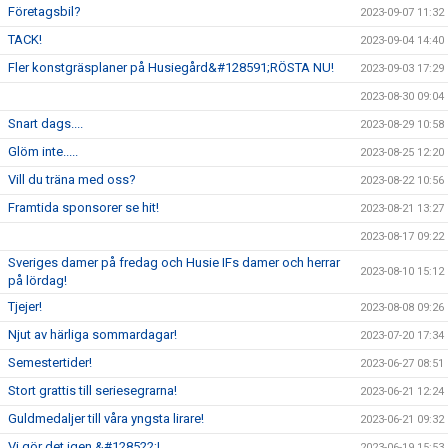
Företagsbil?
2023-09-07 11:32
TACK!
2023-09-04 14:40
Fler konstgräsplaner på Husiegård&#128591;RÖSTA NU!
2023-09-03 17:29
2023-08-30 09:04
Snart dags....
2023-08-29 10:58
Glöm inte.....
2023-08-25 12:20
Vill du träna med oss?
2023-08-22 10:56
Framtida sponsorer se hit!
2023-08-21 13:27
2023-08-17 09:22
Sveriges damer på fredag och Husie IFs damer och herrar
2023-08-10 15:12
på lördag!
Tjejer!
2023-08-08 09:26
Njut av härliga sommardagar!
2023-07-20 17:34
Semestertider!
2023-06-27 08:51
Stort grattis till seriesegrarna!
2023-06-21 12:24
Guldmedaljer till våra yngsta lirare!
2023-06-21 09:32
Vi gör det igen &#128522;!
2023-06-19 15:53