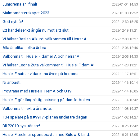
Juniorerna är i final!
2023-01-04 14:53
Malmömästerskapet 2023
2023-01-03 12:52
Gott nytt år!
2022-12-30 15:25
Ett händelserikt år går nu mot sitt slut.....
2022-12-19 11:21
Vi hälsar Raslan Alkurdi välkommen till Herrar A.
2022-12-08 10:27
Alla är olika - olika är bra.
2022-12-06 12:46
Välkomna till Husie IF damer A och herrar A.
2022-12-05 14:33
Vi hälsar Leona Zuta välkommen till Husie IF dam A!
2022-11-28 11:21
Husie IF satsar vidare - nu även på herrarna.
2022-11-17 16:51
Ni är bäst!
2022-11-16 10:14
Provträna med Husie IF Herr A och U19.
2022-11-14 16:05
Husie IF gör långsiktig satsning på damfotbollen.
2022-11-14 10:42
Välkomna till extra årsmöte.
2022-11-08 19:37
104 spelare på &#9917;-planen under tre dagar!
2022-11-02 14:27
Bli P2010 nya tränare!
2022-10-25 12:42
Husie IF tecknar sponsoravtal med Bülow & Lind.
2022-10-21 12:05