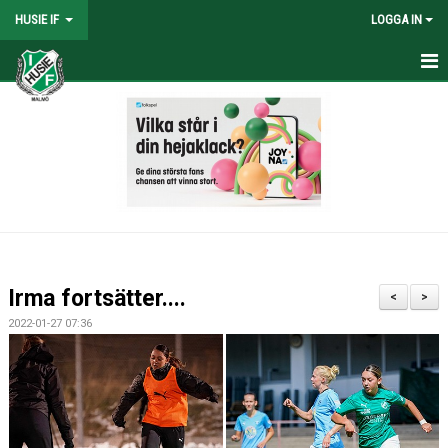
HUSIE IF
LOGGA IN
HEM
KONTAKT
LAG
MATCHER
KALENDER
Irma fortsätter....
<
>
DOKUMENT
2022-01-27 07:36
SHOPEN
MEDLEMSRABATTER
MEDLEMSAVGIFTER