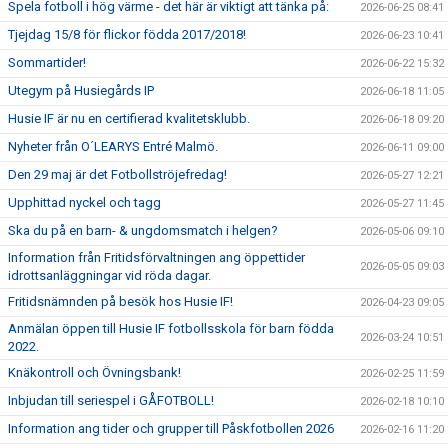
Spela fotboll i hög värme - det här är viktigt att tänka på:
2026-06-25 08:41
Tjejdag 15/8 för flickor födda 2017/2018!
2026-06-23 10:41
Sommartider!
2026-06-22 15:32
Utegym på Husiegårds IP
2026-06-18 11:05
Husie IF är nu en certifierad kvalitetsklubb.
2026-06-18 09:20
Nyheter från O´LEARYS Entré Malmö.
2026-06-11 09:00
Den 29 maj är det Fotbollströjefredag!
2026-05-27 12:21
Upphittad nyckel och tagg
2026-05-27 11:45
Ska du på en barn- & ungdomsmatch i helgen?
2026-05-06 09:10
Information från Fritidsförvaltningen ang öppettider
2026-05-05 09:03
idrottsanläggningar vid röda dagar.
Fritidsnämnden på besök hos Husie IF!
2026-04-23 09:05
Anmälan öppen till Husie IF fotbollsskola för barn födda
2026-03-24 10:51
2022.
Knäkontroll och Övningsbank!
2026-02-25 11:59
Inbjudan till seriespel i GÅFOTBOLL!
2026-02-18 10:10
Information ang tider och grupper till Påskfotbollen 2026
2026-02-16 11:20