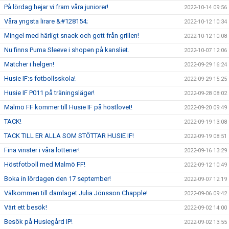
På lördag hejar vi fram våra juniorer!
2022-10-14 09:56
Våra yngsta lirare &#128154;
2022-10-12 10:34
Mingel med härligt snack och gott från grillen!
2022-10-12 10:08
Nu finns Puma Sleeve i shopen på kansliet.
2022-10-07 12:06
Matcher i helgen!
2022-09-29 16:24
Husie IF:s fotbollsskola!
2022-09-29 15:25
Husie IF P011 på träningsläger!
2022-09-28 08:02
Malmö FF kommer till Husie IF på höstlovet!
2022-09-20 09:49
TACK!
2022-09-19 13:08
TACK TILL ER ALLA SOM STÖTTAR HUSIE IF!
2022-09-19 08:51
Fina vinster i våra lotterier!
2022-09-16 13:29
Höstfotboll med Malmö FF!
2022-09-12 10:49
Boka in lördagen den 17 september!
2022-09-07 12:19
Välkommen till damlaget Julia Jönsson Chapple!
2022-09-06 09:42
Värt ett besök!
2022-09-02 14:00
Besök på Husiegård IP!
2022-09-02 13:55