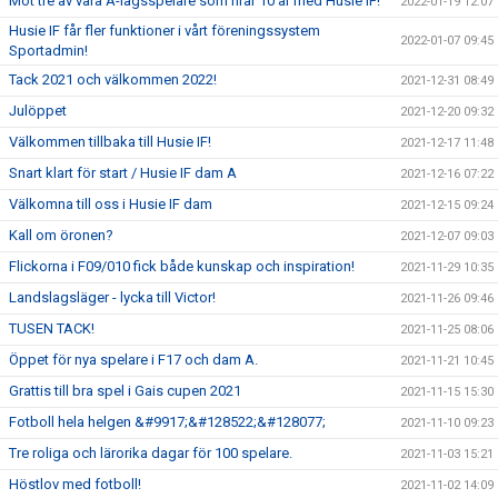
Möt tre av våra A-lagsspelare som firar 10 år med Husie IF!
2022-01-19 12:07
Husie IF får fler funktioner i vårt föreningssystem
2022-01-07 09:45
Sportadmin!
Tack 2021 och välkommen 2022!
2021-12-31 08:49
Julöppet
2021-12-20 09:32
Välkommen tillbaka till Husie IF!
2021-12-17 11:48
Snart klart för start / Husie IF dam A
2021-12-16 07:22
Välkomna till oss i Husie IF dam
2021-12-15 09:24
Kall om öronen?
2021-12-07 09:03
Flickorna i F09/010 fick både kunskap och inspiration!
2021-11-29 10:35
Landslagsläger - lycka till Victor!
2021-11-26 09:46
TUSEN TACK!
2021-11-25 08:06
Öppet för nya spelare i F17 och dam A.
2021-11-21 10:45
Grattis till bra spel i Gais cupen 2021
2021-11-15 15:30
Fotboll hela helgen &#9917;&#128522;&#128077;
2021-11-10 09:23
Tre roliga och lärorika dagar för 100 spelare.
2021-11-03 15:21
Höstlov med fotboll!
2021-11-02 14:09