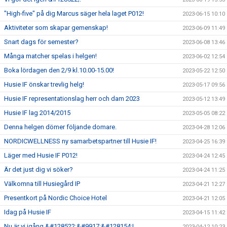
"High-five" på dig Marcus säger hela laget P012!
2023-06-15 10:10
Aktiviteter som skapar gemenskap!
2023-06-09 11:49
Snart dags för semester?
2023-06-08 13:46
Många matcher spelas i helgen!
2023-06-02 12:54
Boka lördagen den 2/9 kl.10.00-15.00!
2023-05-22 12:50
Husie IF önskar trevlig helg!
2023-05-17 09:56
Husie IF representationslag herr och dam 2023
2023-05-12 13:49
Husie IF lag 2014/2015
2023-05-05 08:22
Denna helgen dömer följande domare.
2023-04-28 12:06
NORDICWELLNESS ny samarbetspartner till Husie IF!
2023-04-25 16:39
Läger med Husie IF P012!
2023-04-24 12:45
Är det just dig vi söker?
2023-04-24 11:25
Välkomna till Husiegård IP
2023-04-21 12:27
Presentkort på Nordic Choice Hotel
2023-04-21 12:05
Idag på Husie IF
2023-04-15 11:42
Nu är vi igång &#128522;&#9917;&#128154;!
2023-04-12 10:23