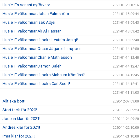
Husie IFs senast nyförvärv!
2021-01-20 10:16
Husie IF välkomnar Johan Palmström
2021-01-18 09:44
Husie IF välkomnar Isak Adjei
2021-01-18 09:43
Husie IF välkomnar Ali Al Hassan
2021-01-18 09:42
Husie IF välkomnar tillbaka Leutrim Jasiqi!
2021-01-18 09:40
Husie IF välkomnar Oscar Jägare till truppen
2021-01-14 12:50
Husie IF välkomnar Charlie Mathiasson
2021-01-14 12:48
Husie IF välkomnar Damon Salehi
2021-01-14 12:47
Husie IF välkomnar tillbaks Mahsum Kömürcü!
2021-01-14 12:45
Husie IF välkomnar tillbaks Carl Scott!
2021-01-14 12:41
2021-01-11 11:03
Allt ska bort!
2020-12-07 09:00
Stort tack för 2020!
2020-11-27 09:23
Josefin klar för 2021!
2020-11-24 09:20
Andrea klar för 2021!
2020-11-22 10:00
Irma klar för 2021!
2020-11-21 10:00