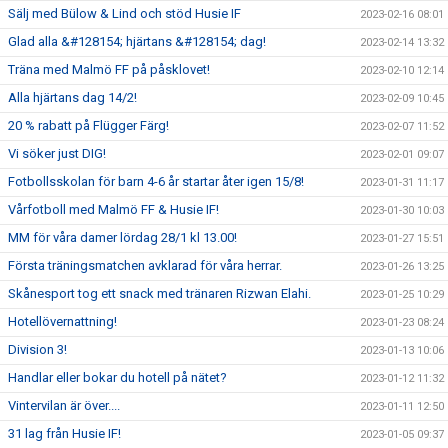
Sälj med Bülow & Lind och stöd Husie IF
2023-02-16 08:01
Glad alla &#128154; hjärtans &#128154; dag!
2023-02-14 13:32
Träna med Malmö FF på påsklovet!
2023-02-10 12:14
Alla hjärtans dag 14/2!
2023-02-09 10:45
20 % rabatt på Flügger Färg!
2023-02-07 11:52
Vi söker just DIG!
2023-02-01 09:07
Fotbollsskolan för barn 4-6 år startar åter igen 15/8!
2023-01-31 11:17
Vårfotboll med Malmö FF & Husie IF!
2023-01-30 10:03
MM för våra damer lördag 28/1 kl 13.00!
2023-01-27 15:51
Första träningsmatchen avklarad för våra herrar.
2023-01-26 13:25
Skånesport tog ett snack med tränaren Rizwan Elahi.
2023-01-25 10:29
Hotellövernattning!
2023-01-23 08:24
Division 3!
2023-01-13 10:06
Handlar eller bokar du hotell på nätet?
2023-01-12 11:32
Vintervilan är över....
2023-01-11 12:50
31 lag från Husie IF!
2023-01-05 09:37