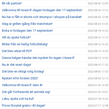
Bli vår partner!
2022-08-30 13:09
Välkomna till Husie IF-dagen lördagen den 17 september!
2022-08-26 13:16
Nu har vi fått in shorts och strumpor i shopen på kansliet!
2022-08-25 12:48
Idag är grillen igång från matchstart!
2022-08-23 13:25
Boka in lördagen den 17 september!
2022-08-18 14:53
Vill du spela fotboll?
2022-08-16 17:13
Bilder från en härlig fotbollshelg!
2022-08-16 16:22
Det blev silver till P07!
2022-08-15 10:42
Denna helgen händer det mycket för lagen i Husie IF
2022-08-12 12:53
Nu är det snart dags!
2022-08-10 17:25
Det blev en riktigt rolig lördag!
2022-08-06 17:53
Nystart inför hösten 2022!
2022-08-03 12:12
Välkomna till Husie IF dam A!
2022-07-25 14:28
Det går fortfarande att anmäla sig!
2022-07-25 13:01
Leka, spela och ha kul!
2022-07-18 15:52
Prova Storytel gratis i 40 dagar!
2022-07-17 12:38