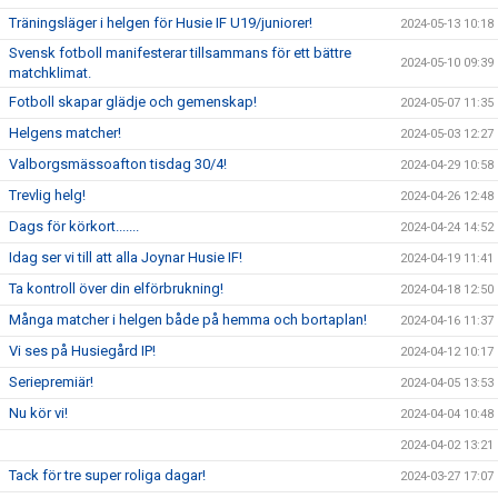
Träningsläger i helgen för Husie IF U19/juniorer!
2024-05-13 10:18
Svensk fotboll manifesterar tillsammans för ett bättre
2024-05-10 09:39
matchklimat.
Fotboll skapar glädje och gemenskap!
2024-05-07 11:35
Helgens matcher!
2024-05-03 12:27
Valborgsmässoafton tisdag 30/4!
2024-04-29 10:58
Trevlig helg!
2024-04-26 12:48
Dags för körkort.......
2024-04-24 14:52
Idag ser vi till att alla Joynar Husie IF!
2024-04-19 11:41
Ta kontroll över din elförbrukning!
2024-04-18 12:50
Många matcher i helgen både på hemma och bortaplan!
2024-04-16 11:37
Vi ses på Husiegård IP!
2024-04-12 10:17
Seriepremiär!
2024-04-05 13:53
Nu kör vi!
2024-04-04 10:48
2024-04-02 13:21
Tack för tre super roliga dagar!
2024-03-27 17:07