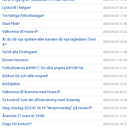
Lycka till i helgen!
2023-04-07 08:33
Tre härliga fotbollsdagar!
2023-04-05 17:40
Glad Påsk!
2023-04-03 21:48
Välkomna till Husie IF!
2023-04-03 14:32
Är du vår nya spelare eller kanske vår nya lagledare i Dam
2023-03-29 15:05
A?
Se hit alla företagare!
2023-03-22 11:58
Bosse Hansson
2023-03-17 07:50
Fotbollsskola &#9917; för våra yngsta &#128154;.
2023-03-15 11:21
Körkort bil och eller moped!
2023-03-07 09:22
Biobiljetter
2023-03-02 15:02
Välkomna till årsmöte med Husie IF.
2023-02-28 20:37
Ta kontroll över din elförbrukning med Greenely
2023-02-24 10:28
Idag onsdag 22/2 kl 16-19 "skoprovardag" på Husie IF!
2023-02-22 10:47
Årsmöte 21 mars kl.19:00.
2023-02-21 15:21
Dags för körkort?
2023-02-20 18:27