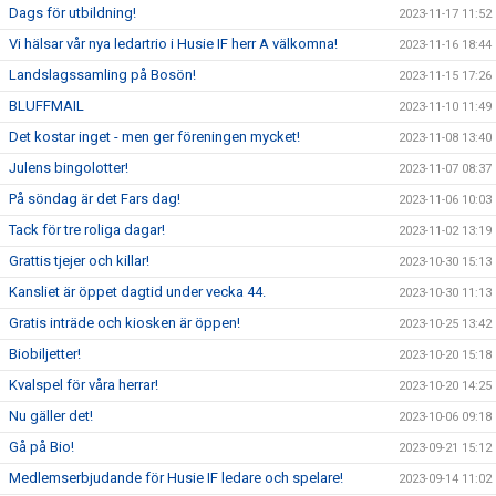
Dags för utbildning!
2023-11-17 11:52
Vi hälsar vår nya ledartrio i Husie IF herr A välkomna!
2023-11-16 18:44
Landslagssamling på Bosön!
2023-11-15 17:26
BLUFFMAIL
2023-11-10 11:49
Det kostar inget - men ger föreningen mycket!
2023-11-08 13:40
Julens bingolotter!
2023-11-07 08:37
På söndag är det Fars dag!
2023-11-06 10:03
Tack för tre roliga dagar!
2023-11-02 13:19
Grattis tjejer och killar!
2023-10-30 15:13
Kansliet är öppet dagtid under vecka 44.
2023-10-30 11:13
Gratis inträde och kiosken är öppen!
2023-10-25 13:42
Biobiljetter!
2023-10-20 15:18
Kvalspel för våra herrar!
2023-10-20 14:25
Nu gäller det!
2023-10-06 09:18
Gå på Bio!
2023-09-21 15:12
Medlemserbjudande för Husie IF ledare och spelare!
2023-09-14 11:02