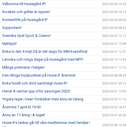
Välkomna till Husiegård IP!
2022-05-03 10:59
Kiosken och grillen är öppen!
2022-05-03 10:14
Kontantfritt på Husiegård IP
2022-05-03 09:03
Supporters!
2022-05-03 08:43
Svenska Spel Sport & Casino!
2022-04-22 12:12
Nyklippt!
2022-04-21 15:08
Boka in den 4 maj! Då är det dags för MM kvartsfinal.
2022-04-21 12:31
Lärorika och roliga dagar på Husiegård med MFF!
2022-04-13 13:43
Många premiärer i helgen!
2022-04-11 11:15
Den riktiga höjdpunkten på Husie IF årsmöte!
2022-04-08 08:43
Boka hotell och stöd samtidigt Husie IF!
2022-04-07 09:12
Herrar A värmer upp inför säsongen 2022!
2022-04-01 13:03
Yngsta laget i trean förstärker med ännu en talang
2022-03-29 17:10
Årsmöte 7 april kl.19.00
2022-03-22 18:47
Ännu en 17-åring i A-laget!
2022-03-01 09:26
Husie IFs tankar går till våra medlemmar med familjer i
2022-02-28 12:44