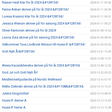
Rawan Hadi klar för år 2024 &#128154;!
2024-01-11 09:36
Parina Askari skriver på för år 2024 &#128154;!
2024-01-11 09:34
Loresa Krasnici klar för år 2024 &#128154;!
2024-01-11 09:31
Jessica Weirum skriver på för säsong 2024 &#128154;!
2024-01-11 09:27
Oliver Rantonen skriver på för år 2024!
2024-01-08 14:52
Leona Zuta skriver på för säsong 2024 &#128154;!
2024-01-04 08:40
Välkommen Tuva Lindkvist Nilsson till Husie IF &#128154;!
2024-01-03 09:20
Gott Nytt År&#128154;!
2023-12-31 15:40
2023-12-28 12:37
Alexia Kacaniklievska skriver på för år 2024 &#128154;
2023-12-28 12:32
God Jul och Gott Nytt År!
2023-12-22 09:23
Medlemserbjudande på Nordic Wellness!
2023-12-16 07:47
Nellie Zielinski skriver på för år 2024 &#11088;&#128154;
2023-12-14 15:27
Julens bingolotter!
2023-12-14 08:45
Husie IF damer A.
2023-12-12 15:43
Husie IF herrar A.
2023-12-12 15:38