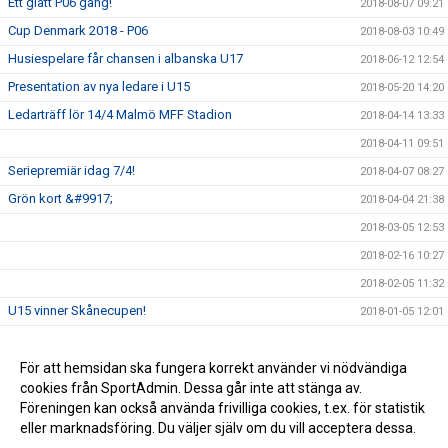
Ett glatt P06 gäng!
2018-08-07 09:21
Cup Denmark 2018 - P06
2018-08-03 10:49
Husiespelare får chansen i albanska U17
2018-06-12 12:54
Presentation av nya ledare i U15
2018-05-20 14:20
Ledarträff lör 14/4 Malmö MFF Stadion
2018-04-14 13:33
2018-04-11 09:51
Seriepremiär idag 7/4!
2018-04-07 08:27
Grön kort &#9917;
2018-04-04 21:38
2018-03-05 12:53
2018-02-16 10:27
2018-02-05 11:32
U15 vinner Skånecupen!
2018-01-05 12:01
Husie IF på Facebook
2017-09-13 16:36
För att hemsidan ska fungera korrekt använder vi nödvändiga
2017-08-21 09:37
cookies från SportAdmin. Dessa går inte att stänga av.
2016-03-20 04:04
Föreningen kan också använda frivilliga cookies, t.ex. för statistik
eller marknadsföring. Du väljer själv om du vill acceptera dessa.