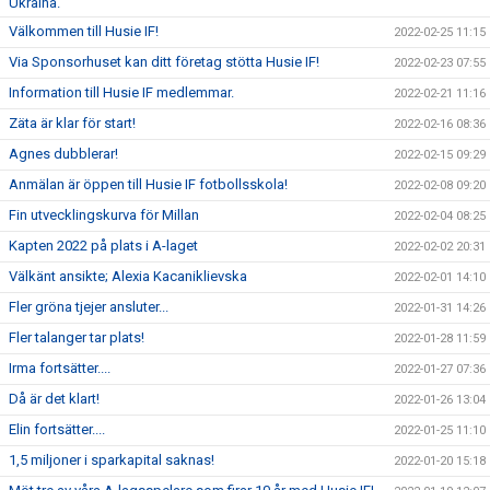
Ukraina.
Välkommen till Husie IF!
2022-02-25 11:15
Via Sponsorhuset kan ditt företag stötta Husie IF!
2022-02-23 07:55
Information till Husie IF medlemmar.
2022-02-21 11:16
Zäta är klar för start!
2022-02-16 08:36
Agnes dubblerar!
2022-02-15 09:29
Anmälan är öppen till Husie IF fotbollsskola!
2022-02-08 09:20
Fin utvecklingskurva för Millan
2022-02-04 08:25
Kapten 2022 på plats i A-laget
2022-02-02 20:31
Välkänt ansikte; Alexia Kacaniklievska
2022-02-01 14:10
Fler gröna tjejer ansluter...
2022-01-31 14:26
Fler talanger tar plats!
2022-01-28 11:59
Irma fortsätter....
2022-01-27 07:36
Då är det klart!
2022-01-26 13:04
Elin fortsätter....
2022-01-25 11:10
1,5 miljoner i sparkapital saknas!
2022-01-20 15:18