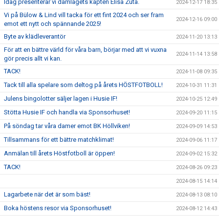
Idag presenterar vi damlagets kapten Elisa Zuta.
2024-12-17 18:35
Vi på Bülow & Lind vill tacka för ett fint 2024 och ser fram
2024-12-16 09:00
emot ett nytt och spännande 2025!
Byte av klädleverantör
2024-11-20 13:13
För att en bättre värld för våra barn, börjar med att vi vuxna
2024-11-14 13:58
gör precis allt vi kan.
TACK!
2024-11-08 09:35
Tack till alla spelare som deltog på årets HÖSTFOTBOLL!
2024-10-31 11:31
Julens bingolotter säljer lagen i Husie IF!
2024-10-25 12:49
Stötta Husie IF och handla via Sponsorhuset!
2024-09-20 11:15
På söndag tar våra damer emot BK Höllviken!
2024-09-09 14:53
Tillsammans för ett bättre matchklimat!
2024-09-06 11:17
Anmälan till årets Höstfotboll är öppen!
2024-09-02 15:32
TACK!
2024-08-26 09:23
2024-08-15 14:14
Lagarbete när det är som bäst!
2024-08-13 08:10
Boka höstens resor via Sponsorhuset!
2024-08-12 14:43