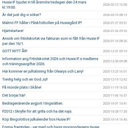
Husie IF bjuder in till årsmöte tisdagen den 24 mars
2026-02-12 15:00
kl.19:00.
Är det just dig vi söker?
2026-02-10 08:12
Malmö FF håller i Påskfotbollen på Husiegård IP!
2026-01-27 09:51
Hjärtstartare!
2026-01-26 09:55
Ansök om fritidskortet via fakturan som ni fått från Husie IF
2026-01-16 08:56
per den 16/1.
GOTT NYTT ÅR!
2025-12-31 09:19
Information ang Fritidskortet 2026 och Husie IF.s medlems
2025-12-30 09:08
och träningsavgifter 2026.
Här kommer en julhälsning från Olearys och Larry!
2025-12-23 16:51
Trevlig helg och en God Jul!
2025-12-19 12:42
På nionde plats i Skåne!
2025-11-19 16:02
Det börjar här!
2025-11-06 16:37
Bedrägeriärende avgjort i tingsrätten.
2025-10-31 10:41
P2012 i Skrylle för att grilla och ha det najs.
2025-10-28 17:20
Köp Bingolottos julkalender hos Husie IF!
2025-10-14 16:45
Forma framtiden - var med och bygg morgondagens Husie