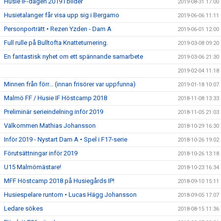
Husie IF-dagen 2019 i bilder
2019-08-31 17:00
Husietalanger får visa upp sig i Bergamo
2019-06-06 11:11
Personporträtt • Rezen Yzden - Dam A
2019-06-01 12:00
Full rulle på Bulltofta Knatteturnering.
2019-03-08 09:20
En fantastisk nyhet om ett spännande samarbete
2019-03-06 21:30
2019-02-04 11:18
Minnen från förr... (innan frisörer var uppfunna)
2019-01-18 10:07
Malmö FF / Husie IF Höstcamp 2018
2018-11-08 13:33
Preliminär serieindelning inför 2019
2018-11-05 21:03
Välkommen Mathias Johansson
2018-10-29 16:30
Inför 2019 - Nystart Dam A • Spel i F17-serie
2018-10-26 19:02
Förutsättningar inför 2019
2018-10-26 13:18
U15 Malmömästare!
2018-10-23 16:34
MFF Höstcamp 2018 på Husiegårds IP!
2018-09-10 15:11
Husiespelare runtom • Lucas Hägg Johansson
2018-09-05 17:07
Ledare sökes
2018-08-15 11:36