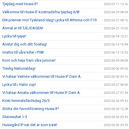
Tjejdag med Husie IF!
2022-07-11 13:16
Välkomna till Husie IF kostnadsfria tjejdag 6/8!
2022-06-29 08:04
EM-premiär mot Tyskland idag! Lycka till Athinna och F19.
2022-06-27 08:16
Anmäl er till TJEJDAGEN!
2022-06-21 10:50
Lycka till tjejer!
2022-06-18 10:21
Anslut dig och ditt företag!
2022-06-14 16:48
Grattis till våra killar i P08!
2022-06-13 16:32
Kom och heja fram våra juniorer!
2022-06-09 08:08
Trevlig Nationaldag!
2022-06-06 09:55
Vi hälsar Valmire välkommen till Husie IF Dam A.
2022-05-30 09:10
Lycka till i Halör cup!
2022-05-27 08:00
Vi hälsar Amalia välkommen till Husie IF Dam A.
2022-05-27 07:34
Kristi himmelsfärdsdag 26/5
2022-05-24 09:42
Stötta din favoritförening Husie IF!
2022-05-20 12:28
Slutresultat 1-3
2022-05-05 09:45
Husiegård IP när det är som bäst!
2022-05-05 09:39