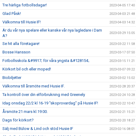
Tre härliga fotbollsdagar!
2023-04-05 17:40
Glad Påsk!
2023-04-03 21:48
Välkomna till Husie IF!
2023-04-03 14:32
Är du vår nya spelare eller kanske vår nya lagledare i Dam
2023-03-29 15:05
A?
Se hit alla företagare!
2023-03-22 11:58
Bosse Hansson
2023-03-17 07:50
Fotbollsskola &#9917; för våra yngsta &#128154;.
2023-03-15 11:21
Körkort bil och eller moped!
2023-03-07 09:22
Biobiljetter
2023-03-02 15:02
Välkomna till årsmöte med Husie IF.
2023-02-28 20:37
Ta kontroll över din elförbrukning med Greenely
2023-02-24 10:28
Idag onsdag 22/2 kl 16-19 "skoprovardag" på Husie IF!
2023-02-22 10:47
Årsmöte 21 mars kl.19:00.
2023-02-21 15:21
Dags för körkort?
2023-02-20 18:27
Sälj med Bülow & Lind och stöd Husie IF
2023-02-16 08:01