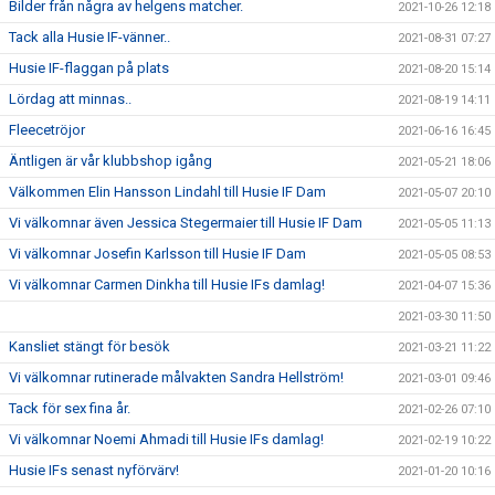
Bilder från några av helgens matcher.
2021-10-26 12:18
Tack alla Husie IF-vänner..
2021-08-31 07:27
Husie IF-flaggan på plats
2021-08-20 15:14
Lördag att minnas..
2021-08-19 14:11
Fleecetröjor
2021-06-16 16:45
Äntligen är vår klubbshop igång
2021-05-21 18:06
Välkommen Elin Hansson Lindahl till Husie IF Dam
2021-05-07 20:10
Vi välkomnar även Jessica Stegermaier till Husie IF Dam
2021-05-05 11:13
Vi välkomnar Josefin Karlsson till Husie IF Dam
2021-05-05 08:53
Vi välkomnar Carmen Dinkha till Husie IFs damlag!
2021-04-07 15:36
2021-03-30 11:50
Kansliet stängt för besök
2021-03-21 11:22
Vi välkomnar rutinerade målvakten Sandra Hellström!
2021-03-01 09:46
Tack för sex fina år.
2021-02-26 07:10
Vi välkomnar Noemi Ahmadi till Husie IFs damlag!
2021-02-19 10:22
Husie IFs senast nyförvärv!
2021-01-20 10:16