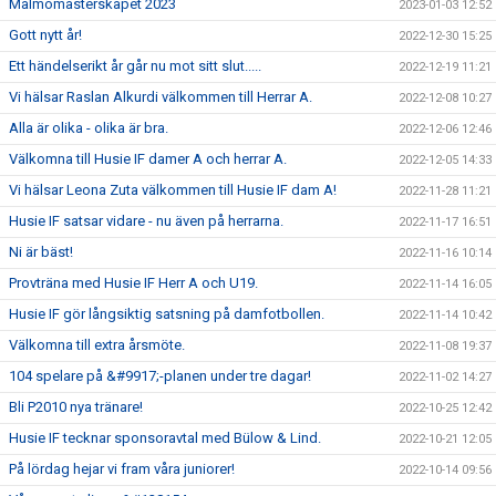
Malmömästerskapet 2023
2023-01-03 12:52
Gott nytt år!
2022-12-30 15:25
Ett händelserikt år går nu mot sitt slut.....
2022-12-19 11:21
Vi hälsar Raslan Alkurdi välkommen till Herrar A.
2022-12-08 10:27
Alla är olika - olika är bra.
2022-12-06 12:46
Välkomna till Husie IF damer A och herrar A.
2022-12-05 14:33
Vi hälsar Leona Zuta välkommen till Husie IF dam A!
2022-11-28 11:21
Husie IF satsar vidare - nu även på herrarna.
2022-11-17 16:51
Ni är bäst!
2022-11-16 10:14
Provträna med Husie IF Herr A och U19.
2022-11-14 16:05
Husie IF gör långsiktig satsning på damfotbollen.
2022-11-14 10:42
Välkomna till extra årsmöte.
2022-11-08 19:37
104 spelare på &#9917;-planen under tre dagar!
2022-11-02 14:27
Bli P2010 nya tränare!
2022-10-25 12:42
Husie IF tecknar sponsoravtal med Bülow & Lind.
2022-10-21 12:05
På lördag hejar vi fram våra juniorer!
2022-10-14 09:56