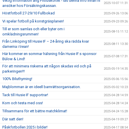
Viktig information ang Fritidskortet - läs denna info innan ni
2025-10-07 11:31
ansöker hos Försäkringskassan.
Höstfotboll 27-29/10 Fullbokad
2025-09-26 13:06
Vi spelar fotboll på konstgräsplanen!
2025-09-23 09:26
Till er som samlas och eller byter om i
2025-08-15 11:12
omklädningsrummen!
Från Linköping till Husie IF – 24-åring ska rädda kvar
2025-08-11 13:30
damerna i trean!
Här kommer en sommar hälsning från Husie IF.s sponsor
2025-07-08 17:31
Bülow & Lind!
För att minimera riskerna att någon skadas vid och på
2025-05-19 14:35
parkeringen!!!
100% Biluthyrning!
2025-05-06 15:56
Majblomman är en ideell barnrättsorganisation.
2025-05-02 10:23
Tack till Husie IF supportrar!
2025-04-28 14:59
Kom och testa med oss!
2025-04-28 14:24
Tillsammans för ett bättre matchklimat!
2025-04-24 15:28
Där satt den!
2025-04-19 09:27
Påskfotbollen 2025 i bilder!
2025-04-17 08:54