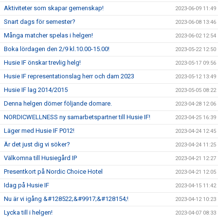
Aktiviteter som skapar gemenskap!
2023-06-09 11:49
Snart dags för semester?
2023-06-08 13:46
Många matcher spelas i helgen!
2023-06-02 12:54
Boka lördagen den 2/9 kl.10.00-15.00!
2023-05-22 12:50
Husie IF önskar trevlig helg!
2023-05-17 09:56
Husie IF representationslag herr och dam 2023
2023-05-12 13:49
Husie IF lag 2014/2015
2023-05-05 08:22
Denna helgen dömer följande domare.
2023-04-28 12:06
NORDICWELLNESS ny samarbetspartner till Husie IF!
2023-04-25 16:39
Läger med Husie IF P012!
2023-04-24 12:45
Är det just dig vi söker?
2023-04-24 11:25
Välkomna till Husiegård IP
2023-04-21 12:27
Presentkort på Nordic Choice Hotel
2023-04-21 12:05
Idag på Husie IF
2023-04-15 11:42
Nu är vi igång &#128522;&#9917;&#128154;!
2023-04-12 10:23
Lycka till i helgen!
2023-04-07 08:33