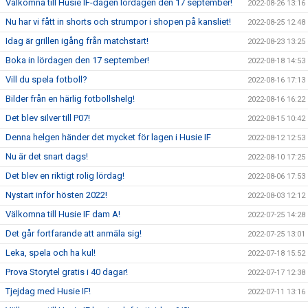
Välkomna till Husie IF-dagen lördagen den 17 september!
2022-08-26 13:16
Nu har vi fått in shorts och strumpor i shopen på kansliet!
2022-08-25 12:48
Idag är grillen igång från matchstart!
2022-08-23 13:25
Boka in lördagen den 17 september!
2022-08-18 14:53
Vill du spela fotboll?
2022-08-16 17:13
Bilder från en härlig fotbollshelg!
2022-08-16 16:22
Det blev silver till P07!
2022-08-15 10:42
Denna helgen händer det mycket för lagen i Husie IF
2022-08-12 12:53
Nu är det snart dags!
2022-08-10 17:25
Det blev en riktigt rolig lördag!
2022-08-06 17:53
Nystart inför hösten 2022!
2022-08-03 12:12
Välkomna till Husie IF dam A!
2022-07-25 14:28
Det går fortfarande att anmäla sig!
2022-07-25 13:01
Leka, spela och ha kul!
2022-07-18 15:52
Prova Storytel gratis i 40 dagar!
2022-07-17 12:38
Tjejdag med Husie IF!
2022-07-11 13:16