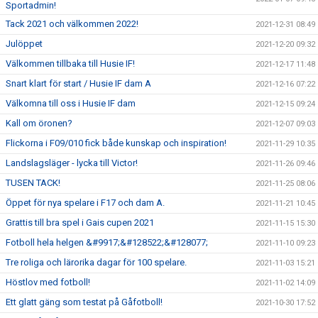
Sportadmin!
Tack 2021 och välkommen 2022!
2021-12-31 08:49
Julöppet
2021-12-20 09:32
Välkommen tillbaka till Husie IF!
2021-12-17 11:48
Snart klart för start / Husie IF dam A
2021-12-16 07:22
Välkomna till oss i Husie IF dam
2021-12-15 09:24
Kall om öronen?
2021-12-07 09:03
Flickorna i F09/010 fick både kunskap och inspiration!
2021-11-29 10:35
Landslagsläger - lycka till Victor!
2021-11-26 09:46
TUSEN TACK!
2021-11-25 08:06
Öppet för nya spelare i F17 och dam A.
2021-11-21 10:45
Grattis till bra spel i Gais cupen 2021
2021-11-15 15:30
Fotboll hela helgen &#9917;&#128522;&#128077;
2021-11-10 09:23
Tre roliga och lärorika dagar för 100 spelare.
2021-11-03 15:21
Höstlov med fotboll!
2021-11-02 14:09
Ett glatt gäng som testat på Gåfotboll!
2021-10-30 17:52