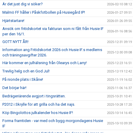
Är det just dig vi söker?
2026-02-10 08:12
Malmö FF håller i Påskfotbollen på Husiegård IP!
2026-01-27 09:51
Hjärtstartare!
2026-01-26 09:55
Ansök om fritidskortet via fakturan som ni fått från Husie IF
2026-01-16 08:56
per den 16/1.
GOTT NYTT ÅR!
2025-12-31 09:19
Information ang Fritidskortet 2026 och Husie IF.s medlems
2025-12-30 09:08
och träningsavgifter 2026.
Här kommer en julhälsning från Olearys och Larry!
2025-12-23 16:51
Trevlig helg och en God Jul!
2025-12-19 12:42
På nionde plats i Skåne!
2025-11-19 16:02
Det börjar här!
2025-11-06 16:37
Bedrägeriärende avgjort i tingsrätten.
2025-10-31 10:41
P2012 i Skrylle för att grilla och ha det najs.
2025-10-28 17:20
Köp Bingolottos julkalender hos Husie IF!
2025-10-14 16:45
Forma framtiden - var med och bygg morgondagens Husie
2025-10-10 09:39
IF