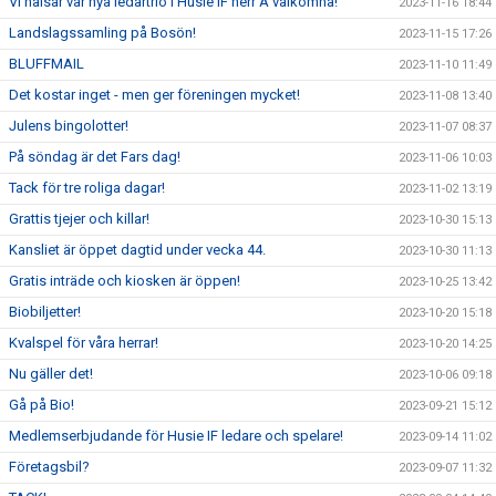
Vi hälsar vår nya ledartrio i Husie IF herr A välkomna!
2023-11-16 18:44
Landslagssamling på Bosön!
2023-11-15 17:26
BLUFFMAIL
2023-11-10 11:49
Det kostar inget - men ger föreningen mycket!
2023-11-08 13:40
Julens bingolotter!
2023-11-07 08:37
På söndag är det Fars dag!
2023-11-06 10:03
Tack för tre roliga dagar!
2023-11-02 13:19
Grattis tjejer och killar!
2023-10-30 15:13
Kansliet är öppet dagtid under vecka 44.
2023-10-30 11:13
Gratis inträde och kiosken är öppen!
2023-10-25 13:42
Biobiljetter!
2023-10-20 15:18
Kvalspel för våra herrar!
2023-10-20 14:25
Nu gäller det!
2023-10-06 09:18
Gå på Bio!
2023-09-21 15:12
Medlemserbjudande för Husie IF ledare och spelare!
2023-09-14 11:02
Företagsbil?
2023-09-07 11:32