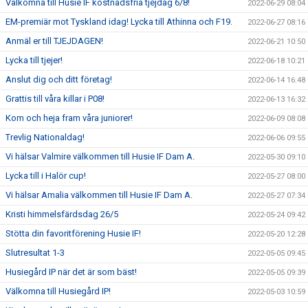
Välkomna till Husie IF kostnadsfria tjejdag 6/8!
2022-06-29 08:04
EM-premiär mot Tyskland idag! Lycka till Athinna och F19.
2022-06-27 08:16
Anmäl er till TJEJDAGEN!
2022-06-21 10:50
Lycka till tjejer!
2022-06-18 10:21
Anslut dig och ditt företag!
2022-06-14 16:48
Grattis till våra killar i P08!
2022-06-13 16:32
Kom och heja fram våra juniorer!
2022-06-09 08:08
Trevlig Nationaldag!
2022-06-06 09:55
Vi hälsar Valmire välkommen till Husie IF Dam A.
2022-05-30 09:10
Lycka till i Halör cup!
2022-05-27 08:00
Vi hälsar Amalia välkommen till Husie IF Dam A.
2022-05-27 07:34
Kristi himmelsfärdsdag 26/5
2022-05-24 09:42
Stötta din favoritförening Husie IF!
2022-05-20 12:28
Slutresultat 1-3
2022-05-05 09:45
Husiegård IP när det är som bäst!
2022-05-05 09:39
Välkomna till Husiegård IP!
2022-05-03 10:59