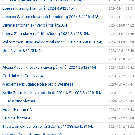
2024-01-11 09:34
Loresa Krasnici klar för år 2024 &#128154;!
2024-01-11 09:31
Jessica Weirum skriver på för säsong 2024 &#128154;!
2024-01-11 09:27
Oliver Rantonen skriver på för år 2024!
2024-01-08 14:52
Leona Zuta skriver på för säsong 2024 &#128154;!
2024-01-04 08:40
Välkommen Tuva Lindkvist Nilsson till Husie IF &#128154;!
2024-01-03 09:20
Gott Nytt År&#128154;!
2023-12-31 15:40
2023-12-28 12:37
Alexia Kacaniklievska skriver på för år 2024 &#128154;
2023-12-28 12:32
God Jul och Gott Nytt År!
2023-12-22 09:23
Medlemserbjudande på Nordic Wellness!
2023-12-16 07:47
Nellie Zielinski skriver på för år 2024 &#11088;&#128154;
2023-12-14 15:27
Julens bingolotter!
2023-12-14 08:45
Husie IF damer A.
2023-12-12 15:43
Husie IF herrar A.
2023-12-12 15:38
Tilde Lion skriver på för år 2024 &#11088;&#128154;
2023-12-12 15:22
Inbjudan "tränarforum för kvinnor"!