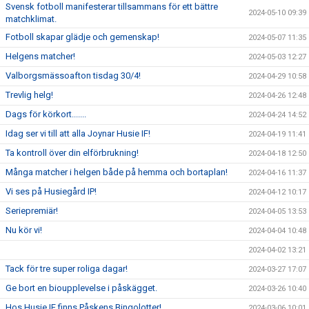
Svensk fotboll manifesterar tillsammans för ett bättre
2024-05-10 09:39
matchklimat.
Fotboll skapar glädje och gemenskap!
2024-05-07 11:35
Helgens matcher!
2024-05-03 12:27
Valborgsmässoafton tisdag 30/4!
2024-04-29 10:58
Trevlig helg!
2024-04-26 12:48
Dags för körkort.......
2024-04-24 14:52
Idag ser vi till att alla Joynar Husie IF!
2024-04-19 11:41
Ta kontroll över din elförbrukning!
2024-04-18 12:50
Många matcher i helgen både på hemma och bortaplan!
2024-04-16 11:37
Vi ses på Husiegård IP!
2024-04-12 10:17
Seriepremiär!
2024-04-05 13:53
Nu kör vi!
2024-04-04 10:48
2024-04-02 13:21
Tack för tre super roliga dagar!
2024-03-27 17:07
Ge bort en bioupplevelse i påskägget.
2024-03-26 10:40
Hos Husie IF finns Påskens Bingolotter!
2024-03-06 10:01