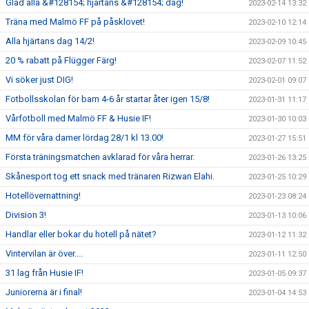
Glad alla &#128154; hjärtans &#128154; dag!
2023-02-14 13:32
Träna med Malmö FF på påsklovet!
2023-02-10 12:14
Alla hjärtans dag 14/2!
2023-02-09 10:45
20 % rabatt på Flügger Färg!
2023-02-07 11:52
Vi söker just DIG!
2023-02-01 09:07
Fotbollsskolan för barn 4-6 år startar åter igen 15/8!
2023-01-31 11:17
Vårfotboll med Malmö FF & Husie IF!
2023-01-30 10:03
MM för våra damer lördag 28/1 kl 13.00!
2023-01-27 15:51
Första träningsmatchen avklarad för våra herrar.
2023-01-26 13:25
Skånesport tog ett snack med tränaren Rizwan Elahi.
2023-01-25 10:29
Hotellövernattning!
2023-01-23 08:24
Division 3!
2023-01-13 10:06
Handlar eller bokar du hotell på nätet?
2023-01-12 11:32
Vintervilan är över....
2023-01-11 12:50
31 lag från Husie IF!
2023-01-05 09:37
Juniorerna är i final!
2023-01-04 14:53