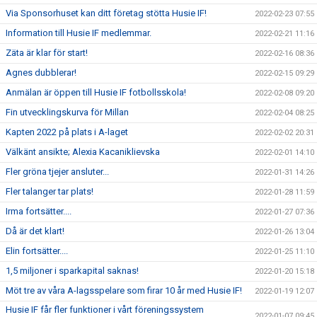
Via Sponsorhuset kan ditt företag stötta Husie IF!
2022-02-23 07:55
Information till Husie IF medlemmar.
2022-02-21 11:16
Zäta är klar för start!
2022-02-16 08:36
Agnes dubblerar!
2022-02-15 09:29
Anmälan är öppen till Husie IF fotbollsskola!
2022-02-08 09:20
Fin utvecklingskurva för Millan
2022-02-04 08:25
Kapten 2022 på plats i A-laget
2022-02-02 20:31
Välkänt ansikte; Alexia Kacaniklievska
2022-02-01 14:10
Fler gröna tjejer ansluter...
2022-01-31 14:26
Fler talanger tar plats!
2022-01-28 11:59
Irma fortsätter....
2022-01-27 07:36
Då är det klart!
2022-01-26 13:04
Elin fortsätter....
2022-01-25 11:10
1,5 miljoner i sparkapital saknas!
2022-01-20 15:18
Möt tre av våra A-lagsspelare som firar 10 år med Husie IF!
2022-01-19 12:07
Husie IF får fler funktioner i vårt föreningssystem
2022-01-07 09:45