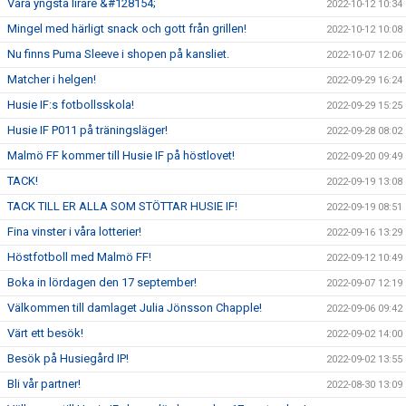
Våra yngsta lirare &#128154;
2022-10-12 10:34
Mingel med härligt snack och gott från grillen!
2022-10-12 10:08
Nu finns Puma Sleeve i shopen på kansliet.
2022-10-07 12:06
Matcher i helgen!
2022-09-29 16:24
Husie IF:s fotbollsskola!
2022-09-29 15:25
Husie IF P011 på träningsläger!
2022-09-28 08:02
Malmö FF kommer till Husie IF på höstlovet!
2022-09-20 09:49
TACK!
2022-09-19 13:08
TACK TILL ER ALLA SOM STÖTTAR HUSIE IF!
2022-09-19 08:51
Fina vinster i våra lotterier!
2022-09-16 13:29
Höstfotboll med Malmö FF!
2022-09-12 10:49
Boka in lördagen den 17 september!
2022-09-07 12:19
Välkommen till damlaget Julia Jönsson Chapple!
2022-09-06 09:42
Värt ett besök!
2022-09-02 14:00
Besök på Husiegård IP!
2022-09-02 13:55
Bli vår partner!
2022-08-30 13:09