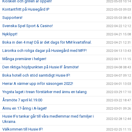
Kiosken och grillen är öppen!
2022-05-03 10:14
Kontantfritt på Husiegård IP
2022-05-03 09:03
Supporters!
2022-05-03 08:43
Svenska Spel Sport & Casino!
2022-04-22 12:12
Nyklippt!
2022-04-21 15:08
Boka in den 4 maj! Då är det dags för MM kvartsfinal.
2022-04-21 12:31
Lärorika och roliga dagar på Husiegård med MFF!
2022-04-13 13:43
Många premiärer i helgen!
2022-04-11 11:15
Den riktiga höjdpunkten på Husie IF årsmöte!
2022-04-08 08:43
Boka hotell och stöd samtidigt Husie IF!
2022-04-07 09:12
Herrar A värmer upp inför säsongen 2022!
2022-04-01 13:03
Yngsta laget i trean förstärker med ännu en talang
2022-03-29 17:10
Årsmöte 7 april kl.19.00
2022-03-22 18:47
Ännu en 17-åring i A-laget!
2022-03-01 09:26
Husie IFs tankar går till våra medlemmar med familjer i
2022-02-28 12:44
Ukraina.
Välkommen till Husie IF!
2022-02-25 11:15