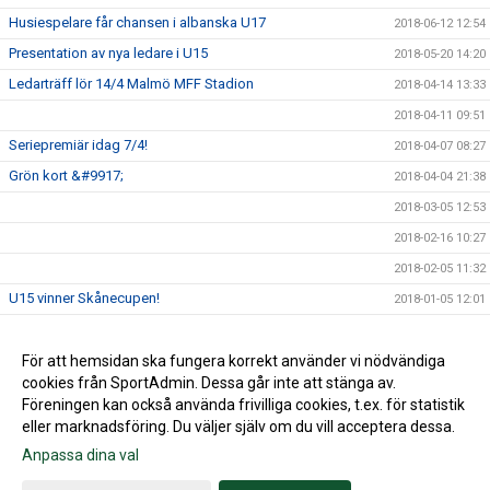
Husiespelare får chansen i albanska U17
2018-06-12 12:54
Presentation av nya ledare i U15
2018-05-20 14:20
Ledarträff lör 14/4 Malmö MFF Stadion
2018-04-14 13:33
2018-04-11 09:51
Seriepremiär idag 7/4!
2018-04-07 08:27
Grön kort &#9917;
2018-04-04 21:38
2018-03-05 12:53
2018-02-16 10:27
2018-02-05 11:32
U15 vinner Skånecupen!
2018-01-05 12:01
Husie IF på Facebook
2017-09-13 16:36
För att hemsidan ska fungera korrekt använder vi nödvändiga
2017-08-21 09:37
cookies från SportAdmin. Dessa går inte att stänga av.
2016-03-20 04:04
Föreningen kan också använda frivilliga cookies, t.ex. för statistik
eller marknadsföring. Du väljer själv om du vill acceptera dessa.
Anpassa dina val
Cookie-inställningar
Gå till Webbversion