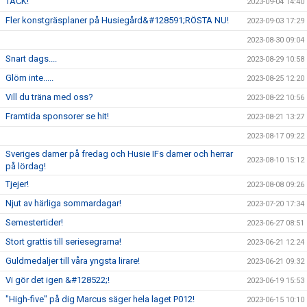
TACK!
2023-09-04 14:40
Fler konstgräsplaner på Husiegård&#128591;RÖSTA NU!
2023-09-03 17:29
2023-08-30 09:04
Snart dags....
2023-08-29 10:58
Glöm inte.....
2023-08-25 12:20
Vill du träna med oss?
2023-08-22 10:56
Framtida sponsorer se hit!
2023-08-21 13:27
2023-08-17 09:22
Sveriges damer på fredag och Husie IFs damer och herrar
2023-08-10 15:12
på lördag!
Tjejer!
2023-08-08 09:26
Njut av härliga sommardagar!
2023-07-20 17:34
Semestertider!
2023-06-27 08:51
Stort grattis till seriesegrarna!
2023-06-21 12:24
Guldmedaljer till våra yngsta lirare!
2023-06-21 09:32
Vi gör det igen &#128522;!
2023-06-19 15:53
"High-five" på dig Marcus säger hela laget P012!
2023-06-15 10:10