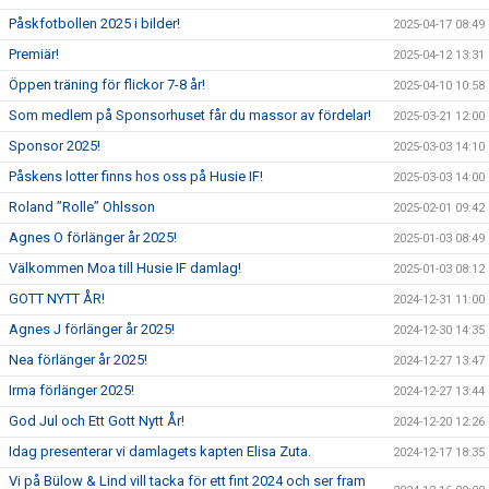
Påskfotbollen 2025 i bilder!
2025-04-17 08:49
Premiär!
2025-04-12 13:31
Öppen träning för flickor 7-8 år!
2025-04-10 10:58
Som medlem på Sponsorhuset får du massor av fördelar!
2025-03-21 12:00
Sponsor 2025!
2025-03-03 14:10
Påskens lotter finns hos oss på Husie IF!
2025-03-03 14:00
Roland ”Rolle” Ohlsson
2025-02-01 09:42
Agnes O förlänger år 2025!
2025-01-03 08:49
Välkommen Moa till Husie IF damlag!
2025-01-03 08:12
GOTT NYTT ÅR!
2024-12-31 11:00
Agnes J förlänger år 2025!
2024-12-30 14:35
Nea förlänger år 2025!
2024-12-27 13:47
Irma förlänger 2025!
2024-12-27 13:44
God Jul och Ett Gott Nytt År!
2024-12-20 12:26
Idag presenterar vi damlagets kapten Elisa Zuta.
2024-12-17 18:35
Vi på Bülow & Lind vill tacka för ett fint 2024 och ser fram