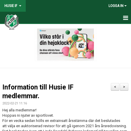
HUSIE IF
LOGGA IN
HEM
KONTAKT
LAG
MATCHER
KALENDER
Information till Husie IF
<
>
DOKUMENT
medlemmar.
2022-02-21 11:16
SHOPEN
Hej alla medlemmar!
Hoppas ni njuter av sportlovet.
MEDLEMSRABATTER
För en vecka sedan hölls en extrainsatt årsstämma där det beslutades
att välja en auktoriserad revisor för att gå igenom 2021 års årsredovisning.
MEDLEMSAVGIFTER