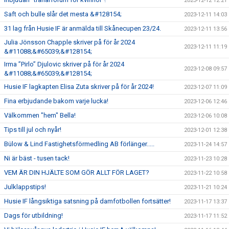
2023-12-12 12:21
Saft och bulle slår det mesta &#128154;
2023-12-11 14:03
31 lag från Husie IF är anmälda till Skånecupen 23/24.
2023-12-11 13:56
Julia Jönsson Chapple skriver på för år 2024
2023-12-11 11:19
&#11088;&#65039;&#128154;
Irma ”Pirlo” Djulovic skriver på för år 2024
2023-12-08 09:57
&#11088;&#65039;&#128154;
Husie IF lagkapten Elisa Zuta skriver på för år 2024!
2023-12-07 11:09
Fina erbjudande bakom varje lucka!
2023-12-06 12:46
Välkommen "hem" Bella!
2023-12-06 10:08
Tips till jul och nyår!
2023-12-01 12:38
Bülow & Lind Fastighetsförmedling AB förlänger.....
2023-11-24 14:57
Ni är bäst - tusen tack!
2023-11-23 10:28
VEM ÄR DIN HJÄLTE SOM GÖR ALLT FÖR LAGET?
2023-11-22 10:58
Julklappstips!
2023-11-21 10:24
Husie IF långsiktiga satsning på damfotbollen fortsätter!
2023-11-17 13:37
Dags för utbildning!
2023-11-17 11:52