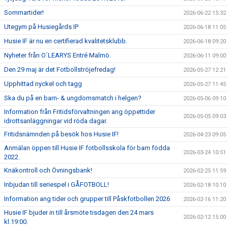
Sommartider!
2026-06-22 15:32
Utegym på Husiegårds IP
2026-06-18 11:05
Husie IF är nu en certifierad kvalitetsklubb.
2026-06-18 09:20
Nyheter från O´LEARYS Entré Malmö.
2026-06-11 09:00
Den 29 maj är det Fotbollströjefredag!
2026-05-27 12:21
Upphittad nyckel och tagg
2026-05-27 11:45
Ska du på en barn- & ungdomsmatch i helgen?
2026-05-06 09:10
Information från Fritidsförvaltningen ang öppettider
2026-05-05 09:03
idrottsanläggningar vid röda dagar.
Fritidsnämnden på besök hos Husie IF!
2026-04-23 09:05
Anmälan öppen till Husie IF fotbollsskola för barn födda
2026-03-24 10:51
2022.
Knäkontroll och Övningsbank!
2026-02-25 11:59
Inbjudan till seriespel i GÅFOTBOLL!
2026-02-18 10:10
Information ang tider och grupper till Påskfotbollen 2026
2026-02-16 11:20
Husie IF bjuder in till årsmöte tisdagen den 24 mars
2026-02-12 15:00
kl.19:00.