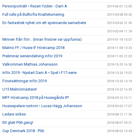
Personporträtt • Rezen Yzden - Dam A
2019-06-01 12:00
Full rulle på Bulltofta Knatteturnering.
2019-03-08 09:20
En fantastisk nyhet om ett spännande samarbete
2019-03-06 21:30
2019-02-04 11:18
Minnen från förr... (innan frisörer var uppfunna)
2019-01-18 10:07
Malmö FF / Husie IF Höstcamp 2018
2018-11-08 13:33
Preliminär serieindelning inför 2019
2018-11-05 21:03
Välkommen Mathias Johansson
2018-10-29 16:30
Inför 2019 - Nystart Dam A • Spel i F17-serie
2018-10-26 19:02
Förutsättningar inför 2019
2018-10-26 13:18
U15 Malmömästare!
2018-10-23 16:34
MFF Höstcamp 2018 på Husiegårds IP!
2018-09-10 15:11
Husiespelare runtom • Lucas Hägg Johansson
2018-09-05 17:07
Ledare sökes
2018-08-15 11:36
Ett glatt P06 gäng!
2018-08-07 09:21
Cup Denmark 2018 - P06
2018-08-03 10:49