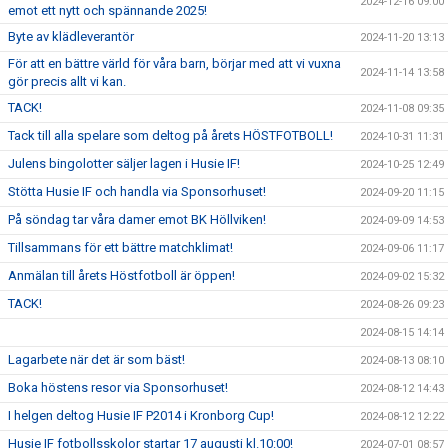
2024-12-16 09:00
emot ett nytt och spännande 2025!
Byte av klädleverantör
2024-11-20 13:13
För att en bättre värld för våra barn, börjar med att vi vuxna
2024-11-14 13:58
gör precis allt vi kan.
TACK!
2024-11-08 09:35
Tack till alla spelare som deltog på årets HÖSTFOTBOLL!
2024-10-31 11:31
Julens bingolotter säljer lagen i Husie IF!
2024-10-25 12:49
Stötta Husie IF och handla via Sponsorhuset!
2024-09-20 11:15
På söndag tar våra damer emot BK Höllviken!
2024-09-09 14:53
Tillsammans för ett bättre matchklimat!
2024-09-06 11:17
Anmälan till årets Höstfotboll är öppen!
2024-09-02 15:32
TACK!
2024-08-26 09:23
2024-08-15 14:14
Lagarbete när det är som bäst!
2024-08-13 08:10
Boka höstens resor via Sponsorhuset!
2024-08-12 14:43
I helgen deltog Husie IF P2014 i Kronborg Cup!
2024-08-12 12:22
Husie IF fotbollsskolor startar 17 augusti kl.10:00!
2024-07-01 08:57