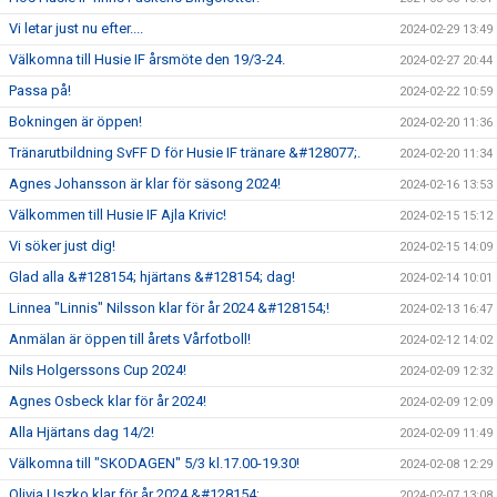
Vi letar just nu efter....
2024-02-29 13:49
Välkomna till Husie IF årsmöte den 19/3-24.
2024-02-27 20:44
Passa på!
2024-02-22 10:59
Bokningen är öppen!
2024-02-20 11:36
Tränarutbildning SvFF D för Husie IF tränare &#128077;.
2024-02-20 11:34
Agnes Johansson är klar för säsong 2024!
2024-02-16 13:53
Välkommen till Husie IF Ajla Krivic!
2024-02-15 15:12
Vi söker just dig!
2024-02-15 14:09
Glad alla &#128154; hjärtans &#128154; dag!
2024-02-14 10:01
Linnea "Linnis" Nilsson klar för år 2024 &#128154;!
2024-02-13 16:47
Anmälan är öppen till årets Vårfotboll!
2024-02-12 14:02
Nils Holgerssons Cup 2024!
2024-02-09 12:32
Agnes Osbeck klar för år 2024!
2024-02-09 12:09
Alla Hjärtans dag 14/2!
2024-02-09 11:49
Välkomna till "SKODAGEN" 5/3 kl.17.00-19.30!
2024-02-08 12:29
Olivia Uszko klar för år 2024 &#128154;
2024-02-07 13:08