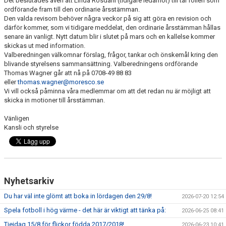
Det beslutades även att Linda Rosdahl (tidigare ledamot) till tar rollen som
ordförande fram till den ordinarie årsstämman.
Den valda revisorn behöver några veckor på sig att göra en revision och
DOMARE
därför kommer, som vi tidigare meddelat, den ordinarie årsstämman hållas
senare än vanligt. Nytt datum blir i slutet på mars och en kallelse kommer
NYHETER
skickas ut med information.
Valberedningen välkomnar förslag, frågor, tankar och önskemål kring den
blivande styrelsens sammansättning. Valberedningens ordförande
Thomas Wagner går att nå på 0708-49 88 83
eller
thomas.wagner@moresco.se
Vi vill också påminna våra medlemmar om att det redan nu är möjligt att
skicka in motioner till årsstämman.
Vänligen
Kansli och styrelse
Nyhetsarkiv
Du har väl inte glömt att boka in lördagen den 29/8!
2026-07-20 12:54
Spela fotboll i hög värme - det här är viktigt att tänka på:
2026-06-25 08:41
Tjejdag 15/8 för flickor födda 2017/2018!
2026-06-23 10:41