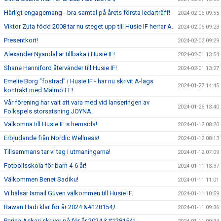
Härligt engagemang - bra samtal på årets första ledarträff!
2024-02-06 09:55
Viktor Zuta född 2008 tar nu steget upp till Husie IF herrar A.
2024-02-06 09:23
Presentkort!
2024-02-02 09:29
Alexander Nyandal är tillbaka i Husie IF!
2024-02-01 13:54
Shane Hanniford återvänder till Husie IF!
2024-02-01 13:27
Emelie Borg "fostrad" i Husie IF - har nu skrivit A-lags
2024-01-27 14:45
kontrakt med Malmö FF!
Vår förening har valt att vara med vid lanseringen av
2024-01-26 13:40
Folkspels storsatsning JOYNA.
Välkomna till Husie IF:s hemsida!
2024-01-12 08:20
Erbjudande från Nordic Wellness!
2024-01-12 08:13
Tillsammans tar vi tag i utmaningarna!
2024-01-12 07:09
Fotbollsskola för barn 4-6 år!
2024-01-11 13:37
Välkommen Benet Sadiku!
2024-01-11 11:01
Vi hälsar Ismail Güven välkommen till Husie IF.
2024-01-11 10:59
Rawan Hadi klar för år 2024 &#128154;!
2024-01-11 09:36
Parina Askari skriver på för år 2024 &#128154;!