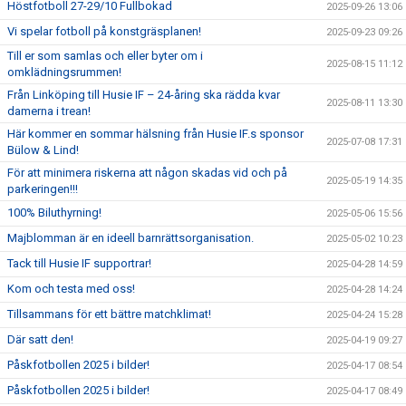
Höstfotboll 27-29/10 Fullbokad
2025-09-26 13:06
Vi spelar fotboll på konstgräsplanen!
2025-09-23 09:26
Till er som samlas och eller byter om i
2025-08-15 11:12
omklädningsrummen!
Från Linköping till Husie IF – 24-åring ska rädda kvar
2025-08-11 13:30
damerna i trean!
Här kommer en sommar hälsning från Husie IF.s sponsor
2025-07-08 17:31
Bülow & Lind!
För att minimera riskerna att någon skadas vid och på
2025-05-19 14:35
parkeringen!!!
100% Biluthyrning!
2025-05-06 15:56
Majblomman är en ideell barnrättsorganisation.
2025-05-02 10:23
Tack till Husie IF supportrar!
2025-04-28 14:59
Kom och testa med oss!
2025-04-28 14:24
Tillsammans för ett bättre matchklimat!
2025-04-24 15:28
Där satt den!
2025-04-19 09:27
Påskfotbollen 2025 i bilder!
2025-04-17 08:54
Påskfotbollen 2025 i bilder!
2025-04-17 08:49