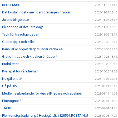
BLUFFMAIL
2023-11-10 11:49
Det kostar inget - men ger föreningen mycket!
2023-11-08 13:40
Julens bingolotter!
2023-11-07 08:37
På söndag är det Fars dag!
2023-11-06 10:03
Tack för tre roliga dagar!
2023-11-02 13:19
Grattis tjejer och killar!
2023-10-30 15:13
Kansliet är öppet dagtid under vecka 44.
2023-10-30 11:13
Gratis inträde och kiosken är öppen!
2023-10-25 13:42
Biobiljetter!
2023-10-20 15:18
Kvalspel för våra herrar!
2023-10-20 14:25
Nu gäller det!
2023-10-06 09:18
Gå på Bio!
2023-09-21 15:12
Medlemserbjudande för Husie IF ledare och spelare!
2023-09-14 11:02
Företagsbil?
2023-09-07 11:32
TACK!
2023-09-04 14:40
Fler konstgräsplaner på Husiegård&#128591;RÖSTA NU!
2023-09-03 17:29