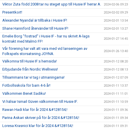
Viktor Zuta född 2008 tar nu steget upp till Husie IF herrar A.
2024-02-06 09:23
Presentkort!
2024-02-02 09:29
Alexander Nyandal är tillbaka i Husie IF!
2024-02-01 13:54
Shane Hanniford återvänder till Husie IF!
2024-02-01 13:27
Emelie Borg "fostrad" i Husie IF - har nu skrivit A-lags
2024-01-27 14:45
kontrakt med Malmö FF!
Vår förening har valt att vara med vid lanseringen av
2024-01-26 13:40
Folkspels storsatsning JOYNA.
Välkomna till Husie IF:s hemsida!
2024-01-12 08:20
Erbjudande från Nordic Wellness!
2024-01-12 08:13
Tillsammans tar vi tag i utmaningarna!
2024-01-12 07:09
Fotbollsskola för barn 4-6 år!
2024-01-11 13:37
Välkommen Benet Sadiku!
2024-01-11 11:01
Vi hälsar Ismail Güven välkommen till Husie IF.
2024-01-11 10:59
Rawan Hadi klar för år 2024 &#128154;!
2024-01-11 09:36
Parina Askari skriver på för år 2024 &#128154;!
2024-01-11 09:34
Loresa Krasnici klar för år 2024 &#128154;!
2024-01-11 09:31