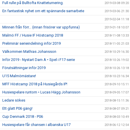
Full rulle på Bulltofta Knatteturnering.
2019-03-08 09:20
En fantastisk nyhet om ett spännande samarbete
2019-03-06 21:30
2019-02-04 11:18
Minnen från förr... (innan frisörer var uppfunna)
2019-01-18 10:07
Malmö FF / Husie IF Höstcamp 2018
2018-11-08 13:33
Preliminär serieindelning inför 2019
2018-11-05 21:03
Välkommen Mathias Johansson
2018-10-29 16:30
Inför 2019 - Nystart Dam A • Spel i F17-serie
2018-10-26 19:02
Förutsättningar inför 2019
2018-10-26 13:18
U15 Malmömästare!
2018-10-23 16:34
MFF Höstcamp 2018 på Husiegårds IP!
2018-09-10 15:11
Husiespelare runtom • Lucas Hägg Johansson
2018-09-05 17:07
Ledare sökes
2018-08-15 11:36
Ett glatt P06 gäng!
2018-08-07 09:21
Cup Denmark 2018 - P06
2018-08-03 10:49
Husiespelare får chansen i albanska U17
2018-06-12 12:54