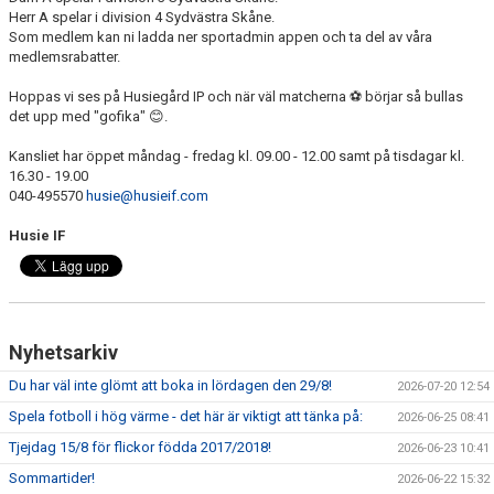
Herr A spelar i division 4 Sydvästra Skåne.
Som medlem kan ni ladda ner sportadmin appen och ta del av våra
medlemsrabatter.
Hoppas vi ses på Husiegård IP och när väl matcherna ⚽ börjar så bullas
det upp med "gofika" 😊.
Kansliet har öppet måndag - fredag kl. 09.00 - 12.00 samt på tisdagar kl.
16.30 - 19.00
040-495570
husie@husieif.com
Husie IF
Nyhetsarkiv
Du har väl inte glömt att boka in lördagen den 29/8!
2026-07-20 12:54
Spela fotboll i hög värme - det här är viktigt att tänka på:
2026-06-25 08:41
Tjejdag 15/8 för flickor födda 2017/2018!
2026-06-23 10:41
Sommartider!
2026-06-22 15:32