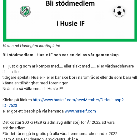
DOMARE
NYHETER
Vi ses på Husiegård Idrottsplats!
Bli stödmedlem i Husie IF och var en del av vår gemenskap.
Till just dig som är kompis med.... eller släkt med ..... eller vårdnadshavare
till .... eller
tidigare spelat i Husie IF eller kanske bor i närområdet eller du som bara vill
känna en tillhörighet med föreningen.
Ni är alla så välkomna till Husie IF!
Klicka på länken
http://www.husieif.com/newMember/Default.asp?
ID=7523
eller gör ett besök på vår hemsida
www.husieif.com
Det kostar 300 kr (+29 kr adm.avg Billmate) för År 2022 att vara
stödmedlem.
För det får ni gå in gratis på alla våra hemmamatcher under 2022.
Dam A spelar i division 3 Sydvästra Skåne.