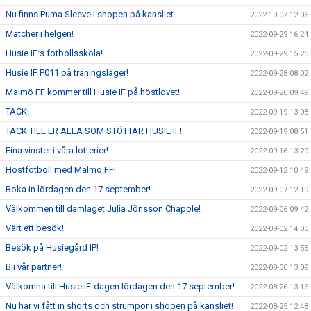
Nu finns Puma Sleeve i shopen på kansliet.
2022-10-07 12:06
Matcher i helgen!
2022-09-29 16:24
Husie IF:s fotbollsskola!
2022-09-29 15:25
Husie IF P011 på träningsläger!
2022-09-28 08:02
Malmö FF kommer till Husie IF på höstlovet!
2022-09-20 09:49
TACK!
2022-09-19 13:08
TACK TILL ER ALLA SOM STÖTTAR HUSIE IF!
2022-09-19 08:51
Fina vinster i våra lotterier!
2022-09-16 13:29
Höstfotboll med Malmö FF!
2022-09-12 10:49
Boka in lördagen den 17 september!
2022-09-07 12:19
Välkommen till damlaget Julia Jönsson Chapple!
2022-09-06 09:42
Värt ett besök!
2022-09-02 14:00
Besök på Husiegård IP!
2022-09-02 13:55
Bli vår partner!
2022-08-30 13:09
Välkomna till Husie IF-dagen lördagen den 17 september!
2022-08-26 13:16
Nu har vi fått in shorts och strumpor i shopen på kansliet!
2022-08-25 12:48