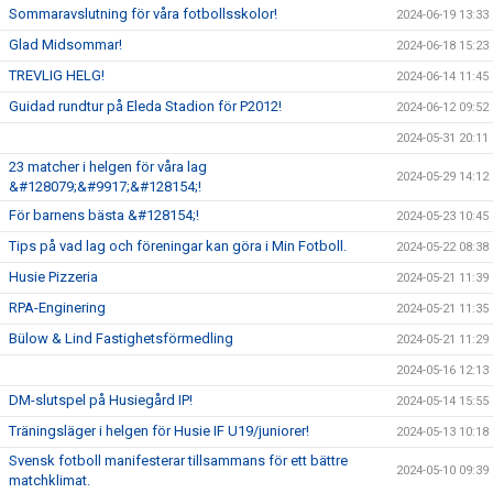
Sommaravslutning för våra fotbollsskolor!
2024-06-19 13:33
Glad Midsommar!
2024-06-18 15:23
TREVLIG HELG!
2024-06-14 11:45
Guidad rundtur på Eleda Stadion för P2012!
2024-06-12 09:52
2024-05-31 20:11
23 matcher i helgen för våra lag
2024-05-29 14:12
&#128079;&#9917;&#128154;!
För barnens bästa &#128154;!
2024-05-23 10:45
Tips på vad lag och föreningar kan göra i Min Fotboll.
2024-05-22 08:38
Husie Pizzeria
2024-05-21 11:39
RPA-Enginering
2024-05-21 11:35
Bülow & Lind Fastighetsförmedling
2024-05-21 11:29
2024-05-16 12:13
DM-slutspel på Husiegård IP!
2024-05-14 15:55
Träningsläger i helgen för Husie IF U19/juniorer!
2024-05-13 10:18
Svensk fotboll manifesterar tillsammans för ett bättre
2024-05-10 09:39
matchklimat.