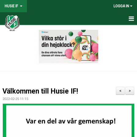
HUSIE IF
LOGGA IN
HEM
KONTAKT
LAG
MATCHER
KALENDER
Välkommen till Husie IF!
<
>
DOKUMENT
2022-02-25 11:15
SHOPEN
MEDLEMSRABATTER
MEDLEMSAVGIFTER