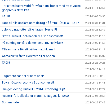
För att en bättre värld för våra barn, börjar med att vi vuxna
2024-11-14 13:58
gör precis allt vi kan.
TACK!
2024-11-08 09:35
Tack till alla spelare som deltog på årets HÖSTFOTBOLL!
2024-10-31 11:31
Julens bingolotter säljer lagen i Husie IF!
2024-10-25 12:49
Stötta Husie IF och handla via Sponsorhuset!
2024-09-20 11:15
På söndag tar våra damer emot BK Höllviken!
2024-09-09 14:53
Tillsammans för ett bättre matchklimat!
2024-09-06 11:17
Anmälan till årets Höstfotboll är öppen!
2024-09-02 15:32
TACK!
2024-08-26 09:23
2024-08-15 14:14
Lagarbete när det är som bäst!
2024-08-13 08:10
Boka höstens resor via Sponsorhuset!
2024-08-12 14:43
I helgen deltog Husie IF P2014 i Kronborg Cup!
2024-08-12 12:22
Husie IF fotbollsskolor startar 17 augusti kl.10:00!
2024-07-01 08:57
Sommartider!
2024-06-25 17:42