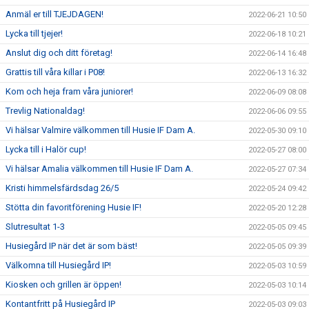
Anmäl er till TJEJDAGEN!
2022-06-21 10:50
Lycka till tjejer!
2022-06-18 10:21
Anslut dig och ditt företag!
2022-06-14 16:48
Grattis till våra killar i P08!
2022-06-13 16:32
Kom och heja fram våra juniorer!
2022-06-09 08:08
Trevlig Nationaldag!
2022-06-06 09:55
Vi hälsar Valmire välkommen till Husie IF Dam A.
2022-05-30 09:10
Lycka till i Halör cup!
2022-05-27 08:00
Vi hälsar Amalia välkommen till Husie IF Dam A.
2022-05-27 07:34
Kristi himmelsfärdsdag 26/5
2022-05-24 09:42
Stötta din favoritförening Husie IF!
2022-05-20 12:28
Slutresultat 1-3
2022-05-05 09:45
Husiegård IP när det är som bäst!
2022-05-05 09:39
Välkomna till Husiegård IP!
2022-05-03 10:59
Kiosken och grillen är öppen!
2022-05-03 10:14
Kontantfritt på Husiegård IP
2022-05-03 09:03