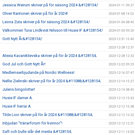
Jessica Weirum skriver på för säsong 2024 &#128154;!
2024-01-11 09:27
Oliver Rantonen skriver på för år 2024!
2024-01-08 14:52
Leona Zuta skriver på för säsong 2024 &#128154;!
2024-01-04 08:40
Välkommen Tuva Lindkvist Nilsson till Husie IF &#128154;!
2024-01-03 09:20
Gott Nytt År&#128154;!
2023-12-31 15:40
2023-12-28 12:37
Alexia Kacaniklievska skriver på för år 2024 &#128154;
2023-12-28 12:32
God Jul och Gott Nytt År!
2023-12-22 09:23
Medlemserbjudande på Nordic Wellness!
2023-12-16 07:47
Nellie Zielinski skriver på för år 2024 &#11088;&#128154;
2023-12-14 15:27
Julens bingolotter!
2023-12-14 08:45
Husie IF damer A.
2023-12-12 15:43
Husie IF herrar A.
2023-12-12 15:38
Tilde Lion skriver på för år 2024 &#11088;&#128154;
2023-12-12 15:22
Inbjudan "tränarforum för kvinnor"!
2023-12-12 12:21
Saft och bulle slår det mesta &#128154;
2023-12-11 14:03