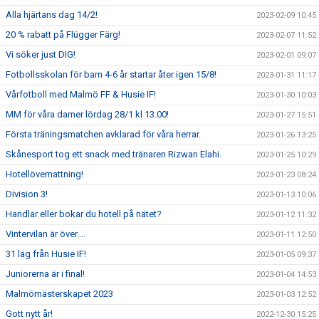
Alla hjärtans dag 14/2!
2023-02-09 10:45
20 % rabatt på Flügger Färg!
2023-02-07 11:52
Vi söker just DIG!
2023-02-01 09:07
Fotbollsskolan för barn 4-6 år startar åter igen 15/8!
2023-01-31 11:17
Vårfotboll med Malmö FF & Husie IF!
2023-01-30 10:03
MM för våra damer lördag 28/1 kl 13.00!
2023-01-27 15:51
Första träningsmatchen avklarad för våra herrar.
2023-01-26 13:25
Skånesport tog ett snack med tränaren Rizwan Elahi.
2023-01-25 10:29
Hotellövernattning!
2023-01-23 08:24
Division 3!
2023-01-13 10:06
Handlar eller bokar du hotell på nätet?
2023-01-12 11:32
Vintervilan är över....
2023-01-11 12:50
31 lag från Husie IF!
2023-01-05 09:37
Juniorerna är i final!
2023-01-04 14:53
Malmömästerskapet 2023
2023-01-03 12:52
Gott nytt år!
2022-12-30 15:25