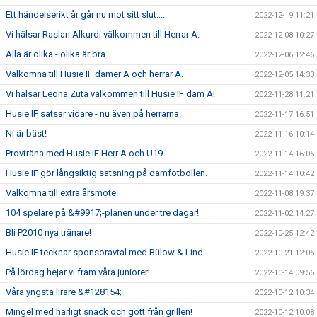
Ett händelserikt år går nu mot sitt slut.....
2022-12-19 11:21
Vi hälsar Raslan Alkurdi välkommen till Herrar A.
2022-12-08 10:27
Alla är olika - olika är bra.
2022-12-06 12:46
Välkomna till Husie IF damer A och herrar A.
2022-12-05 14:33
Vi hälsar Leona Zuta välkommen till Husie IF dam A!
2022-11-28 11:21
Husie IF satsar vidare - nu även på herrarna.
2022-11-17 16:51
Ni är bäst!
2022-11-16 10:14
Provträna med Husie IF Herr A och U19.
2022-11-14 16:05
Husie IF gör långsiktig satsning på damfotbollen.
2022-11-14 10:42
Välkomna till extra årsmöte.
2022-11-08 19:37
104 spelare på &#9917;-planen under tre dagar!
2022-11-02 14:27
Bli P2010 nya tränare!
2022-10-25 12:42
Husie IF tecknar sponsoravtal med Bülow & Lind.
2022-10-21 12:05
På lördag hejar vi fram våra juniorer!
2022-10-14 09:56
Våra yngsta lirare &#128154;
2022-10-12 10:34
Mingel med härligt snack och gott från grillen!
2022-10-12 10:08