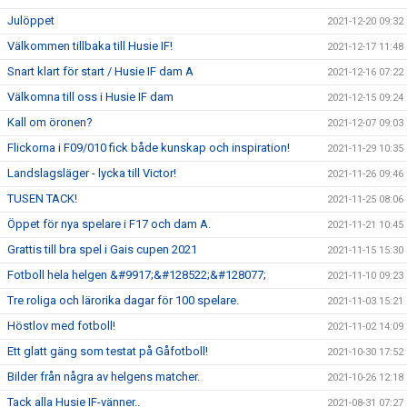
Julöppet
2021-12-20 09:32
Välkommen tillbaka till Husie IF!
2021-12-17 11:48
Snart klart för start / Husie IF dam A
2021-12-16 07:22
Välkomna till oss i Husie IF dam
2021-12-15 09:24
Kall om öronen?
2021-12-07 09:03
Flickorna i F09/010 fick både kunskap och inspiration!
2021-11-29 10:35
Landslagsläger - lycka till Victor!
2021-11-26 09:46
TUSEN TACK!
2021-11-25 08:06
Öppet för nya spelare i F17 och dam A.
2021-11-21 10:45
Grattis till bra spel i Gais cupen 2021
2021-11-15 15:30
Fotboll hela helgen &#9917;&#128522;&#128077;
2021-11-10 09:23
Tre roliga och lärorika dagar för 100 spelare.
2021-11-03 15:21
Höstlov med fotboll!
2021-11-02 14:09
Ett glatt gäng som testat på Gåfotboll!
2021-10-30 17:52
Bilder från några av helgens matcher.
2021-10-26 12:18
Tack alla Husie IF-vänner..
2021-08-31 07:27