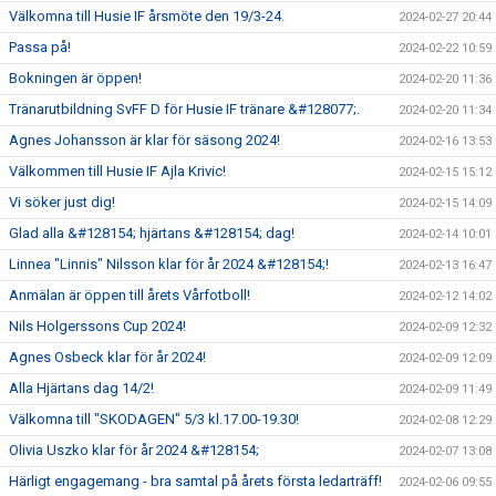
Välkomna till Husie IF årsmöte den 19/3-24.
2024-02-27 20:44
Passa på!
2024-02-22 10:59
Bokningen är öppen!
2024-02-20 11:36
Tränarutbildning SvFF D för Husie IF tränare &#128077;.
2024-02-20 11:34
Agnes Johansson är klar för säsong 2024!
2024-02-16 13:53
Välkommen till Husie IF Ajla Krivic!
2024-02-15 15:12
Vi söker just dig!
2024-02-15 14:09
Glad alla &#128154; hjärtans &#128154; dag!
2024-02-14 10:01
Linnea "Linnis" Nilsson klar för år 2024 &#128154;!
2024-02-13 16:47
Anmälan är öppen till årets Vårfotboll!
2024-02-12 14:02
Nils Holgerssons Cup 2024!
2024-02-09 12:32
Agnes Osbeck klar för år 2024!
2024-02-09 12:09
Alla Hjärtans dag 14/2!
2024-02-09 11:49
Välkomna till "SKODAGEN" 5/3 kl.17.00-19.30!
2024-02-08 12:29
Olivia Uszko klar för år 2024 &#128154;
2024-02-07 13:08
Härligt engagemang - bra samtal på årets första ledarträff!
2024-02-06 09:55