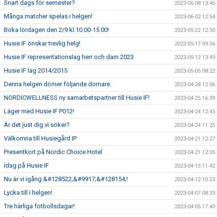
Snart dags för semester?
2023-06-08 13:46
Många matcher spelas i helgen!
2023-06-02 12:54
Boka lördagen den 2/9 kl.10.00-15.00!
2023-05-22 12:50
Husie IF önskar trevlig helg!
2023-05-17 09:56
Husie IF representationslag herr och dam 2023
2023-05-12 13:49
Husie IF lag 2014/2015
2023-05-05 08:22
Denna helgen dömer följande domare.
2023-04-28 12:06
NORDICWELLNESS ny samarbetspartner till Husie IF!
2023-04-25 16:39
Läger med Husie IF P012!
2023-04-24 12:45
Är det just dig vi söker?
2023-04-24 11:25
Välkomna till Husiegård IP
2023-04-21 12:27
Presentkort på Nordic Choice Hotel
2023-04-21 12:05
Idag på Husie IF
2023-04-15 11:42
Nu är vi igång &#128522;&#9917;&#128154;!
2023-04-12 10:23
Lycka till i helgen!
2023-04-07 08:33
Tre härliga fotbollsdagar!
2023-04-05 17:40