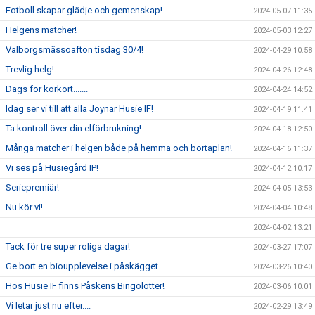
Fotboll skapar glädje och gemenskap!
2024-05-07 11:35
Helgens matcher!
2024-05-03 12:27
Valborgsmässoafton tisdag 30/4!
2024-04-29 10:58
Trevlig helg!
2024-04-26 12:48
Dags för körkort.......
2024-04-24 14:52
Idag ser vi till att alla Joynar Husie IF!
2024-04-19 11:41
Ta kontroll över din elförbrukning!
2024-04-18 12:50
Många matcher i helgen både på hemma och bortaplan!
2024-04-16 11:37
Vi ses på Husiegård IP!
2024-04-12 10:17
Seriepremiär!
2024-04-05 13:53
Nu kör vi!
2024-04-04 10:48
2024-04-02 13:21
Tack för tre super roliga dagar!
2024-03-27 17:07
Ge bort en bioupplevelse i påskägget.
2024-03-26 10:40
Hos Husie IF finns Påskens Bingolotter!
2024-03-06 10:01
Vi letar just nu efter....
2024-02-29 13:49