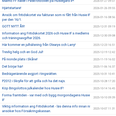
Malmö FF håller i Påskfotbollen på Husiegård IP!
2026-01-27 09:51
Hjärtstartare!
2026-01-26 09:55
Ansök om fritidskortet via fakturan som ni fått från Husie IF
2026-01-16 08:56
per den 16/1.
GOTT NYTT ÅR!
2025-12-31 09:19
Information ang Fritidskortet 2026 och Husie IF.s medlems
2025-12-30 09:08
och träningsavgifter 2026.
Här kommer en julhälsning från Olearys och Larry!
2025-12-23 16:51
Trevlig helg och en God Jul!
2025-12-19 12:42
På nionde plats i Skåne!
2025-11-19 16:02
Det börjar här!
2025-11-06 16:37
Bedrägeriärende avgjort i tingsrätten.
2025-10-31 10:41
P2012 i Skrylle för att grilla och ha det najs.
2025-10-28 17:20
Köp Bingolottos julkalender hos Husie IF!
2025-10-14 16:45
Forma framtiden - var med och bygg morgondagens Husie
2025-10-10 09:39
IF
Viktig information ang Fritidskortet - läs denna info innan ni
2025-10-07 11:31
ansöker hos Försäkringskassan.