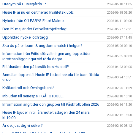
Utegym på Husiegårds IP
2026-06-18 11:05
Husie IF är nu en certifierad kvalitetsklubb.
2026-06-18 09:20
Nyheter från O´LEARYS Entré Malmö.
2026-06-11 09:00
Den 29 maj är det Fotbollströjefredag!
2026-05-27 12:21
Upphittad nyckel och tagg
2026-05-27 11:45
Ska du på en barn- & ungdomsmatch i helgen?
2026-05-06 09:10
Information från Fritidsförvaltningen ang öppettider
2026-05-05 09:03
idrottsanläggningar vid röda dagar.
Fritidsnämnden på besök hos Husie IF!
2026-04-23 09:05
Anmälan öppen till Husie IF fotbollsskola för barn födda
2026-03-24 10:51
2022.
Knäkontroll och Övningsbank!
2026-02-25 11:59
Inbjudan till seriespel i GÅFOTBOLL!
2026-02-18 10:10
Information ang tider och grupper till Påskfotbollen 2026
2026-02-16 11:20
Husie IF bjuder in till årsmöte tisdagen den 24 mars
2026-02-12 15:00
kl.19:00.
Är det just dig vi söker?
2026-02-10 08:12