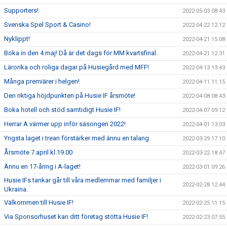
Supporters!
2022-05-03 08:43
Svenska Spel Sport & Casino!
2022-04-22 12:12
Nyklippt!
2022-04-21 15:08
Boka in den 4 maj! Då är det dags för MM kvartsfinal.
2022-04-21 12:31
Lärorika och roliga dagar på Husiegård med MFF!
2022-04-13 13:43
Många premiärer i helgen!
2022-04-11 11:15
Den riktiga höjdpunkten på Husie IF årsmöte!
2022-04-08 08:43
Boka hotell och stöd samtidigt Husie IF!
2022-04-07 09:12
Herrar A värmer upp inför säsongen 2022!
2022-04-01 13:03
Yngsta laget i trean förstärker med ännu en talang
2022-03-29 17:10
Årsmöte 7 april kl.19.00
2022-03-22 18:47
Ännu en 17-åring i A-laget!
2022-03-01 09:26
Husie IFs tankar går till våra medlemmar med familjer i
2022-02-28 12:44
Ukraina.
Välkommen till Husie IF!
2022-02-25 11:15
Via Sponsorhuset kan ditt företag stötta Husie IF!
2022-02-23 07:55