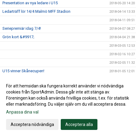
Presentation av nya ledare i U15
2018-05-20 14:20
Ledarträff lör 14/4 Malmö MFF Stadion
2018-04-14 13:33
2018-04-11 09:51
Seriepremiär idag 7/4!
2018-04-07 08:27
Grön kort &#9917;
2018-04-04 21:38
2018-03-05 12:53
2018-02-16 10:27
2018-02-05 11:32
U15 vinner Skånecupen!
2018-01-05 12:01
Husie IF på Facebook
2017-09-13 16:36
För att hemsidan ska fungera korrekt använder vi nödvändiga
2017-08-21 09:37
cookies från SportAdmin. Dessa går inte att stänga av.
2016-03-20 04:04
Föreningen kan också använda frivilliga cookies, t.ex. för statistik
eller marknadsföring. Du väljer själv om du vill acceptera dessa.
Anpassa dina val
Cookie-inställningar
Gå till Webbversion
Acceptera nödvändiga
Acceptera alla