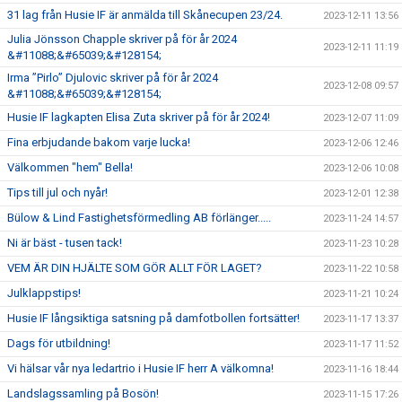
31 lag från Husie IF är anmälda till Skånecupen 23/24.
2023-12-11 13:56
Julia Jönsson Chapple skriver på för år 2024
2023-12-11 11:19
&#11088;&#65039;&#128154;
Irma ”Pirlo” Djulovic skriver på för år 2024
2023-12-08 09:57
&#11088;&#65039;&#128154;
Husie IF lagkapten Elisa Zuta skriver på för år 2024!
2023-12-07 11:09
Fina erbjudande bakom varje lucka!
2023-12-06 12:46
Välkommen "hem" Bella!
2023-12-06 10:08
Tips till jul och nyår!
2023-12-01 12:38
Bülow & Lind Fastighetsförmedling AB förlänger.....
2023-11-24 14:57
Ni är bäst - tusen tack!
2023-11-23 10:28
VEM ÄR DIN HJÄLTE SOM GÖR ALLT FÖR LAGET?
2023-11-22 10:58
Julklappstips!
2023-11-21 10:24
Husie IF långsiktiga satsning på damfotbollen fortsätter!
2023-11-17 13:37
Dags för utbildning!
2023-11-17 11:52
Vi hälsar vår nya ledartrio i Husie IF herr A välkomna!
2023-11-16 18:44
Landslagssamling på Bosön!
2023-11-15 17:26