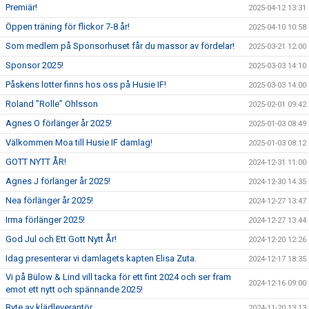
Premiär!
2025-04-12 13:31
Öppen träning för flickor 7-8 år!
2025-04-10 10:58
Som medlem på Sponsorhuset får du massor av fördelar!
2025-03-21 12:00
Sponsor 2025!
2025-03-03 14:10
Påskens lotter finns hos oss på Husie IF!
2025-03-03 14:00
Roland ”Rolle” Ohlsson
2025-02-01 09:42
Agnes O förlänger år 2025!
2025-01-03 08:49
Välkommen Moa till Husie IF damlag!
2025-01-03 08:12
GOTT NYTT ÅR!
2024-12-31 11:00
Agnes J förlänger år 2025!
2024-12-30 14:35
Nea förlänger år 2025!
2024-12-27 13:47
Irma förlänger 2025!
2024-12-27 13:44
God Jul och Ett Gott Nytt År!
2024-12-20 12:26
Idag presenterar vi damlagets kapten Elisa Zuta.
2024-12-17 18:35
Vi på Bülow & Lind vill tacka för ett fint 2024 och ser fram
2024-12-16 09:00
emot ett nytt och spännande 2025!
Byte av klädleverantör
2024-11-20 13:13