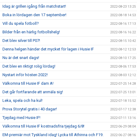
Idag är grillen igång från matchstart!
2022-08-23 13:25
Boka in lördagen den 17 september!
2022-08-18 14:53
Vill du spela fotboll?
2022-08-16 17:13
Bilder från en härlig fotbollshelg!
2022-08-16 16:22
Det blev silver till P07!
2022-08-15 10:42
Denna helgen händer det mycket för lagen i Husie IF
2022-08-12 12:53
Nu är det snart dags!
2022-08-10 17:25
Det blev en riktigt rolig lördag!
2022-08-06 17:53
Nystart inför hösten 2022!
2022-08-03 12:12
Välkomna till Husie IF dam A!
2022-07-25 14:28
Det går fortfarande att anmäla sig!
2022-07-25 13:01
Leka, spela och ha kul!
2022-07-18 15:52
Prova Storytel gratis i 40 dagar!
2022-07-17 12:38
Tjejdag med Husie IF!
2022-07-11 13:16
Välkomna till Husie IF kostnadsfria tjejdag 6/8!
2022-06-29 08:04
EM-premiär mot Tyskland idag! Lycka till Athinna och F19.
2022-06-27 08:16