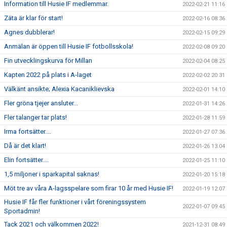
Information till Husie IF medlemmar.
2022-02-21 11:16
Zäta är klar för start!
2022-02-16 08:36
Agnes dubblerar!
2022-02-15 09:29
Anmälan är öppen till Husie IF fotbollsskola!
2022-02-08 09:20
Fin utvecklingskurva för Millan
2022-02-04 08:25
Kapten 2022 på plats i A-laget
2022-02-02 20:31
Välkänt ansikte; Alexia Kacaniklievska
2022-02-01 14:10
Fler gröna tjejer ansluter...
2022-01-31 14:26
Fler talanger tar plats!
2022-01-28 11:59
Irma fortsätter....
2022-01-27 07:36
Då är det klart!
2022-01-26 13:04
Elin fortsätter....
2022-01-25 11:10
1,5 miljoner i sparkapital saknas!
2022-01-20 15:18
Möt tre av våra A-lagsspelare som firar 10 år med Husie IF!
2022-01-19 12:07
Husie IF får fler funktioner i vårt föreningssystem
2022-01-07 09:45
Sportadmin!
Tack 2021 och välkommen 2022!
2021-12-31 08:49