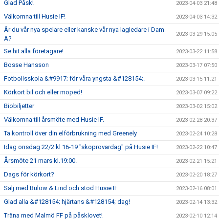
Glad Påsk!
2023-04-03 21:48
Välkomna till Husie IF!
2023-04-03 14:32
Är du vår nya spelare eller kanske vår nya lagledare i Dam
2023-03-29 15:05
A?
Se hit alla företagare!
2023-03-22 11:58
Bosse Hansson
2023-03-17 07:50
Fotbollsskola &#9917; för våra yngsta &#128154;.
2023-03-15 11:21
Körkort bil och eller moped!
2023-03-07 09:22
Biobiljetter
2023-03-02 15:02
Välkomna till årsmöte med Husie IF.
2023-02-28 20:37
Ta kontroll över din elförbrukning med Greenely
2023-02-24 10:28
Idag onsdag 22/2 kl 16-19 "skoprovardag" på Husie IF!
2023-02-22 10:47
Årsmöte 21 mars kl.19:00.
2023-02-21 15:21
Dags för körkort?
2023-02-20 18:27
Sälj med Bülow & Lind och stöd Husie IF
2023-02-16 08:01
Glad alla &#128154; hjärtans &#128154; dag!
2023-02-14 13:32
Träna med Malmö FF på påsklovet!
2023-02-10 12:14