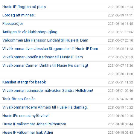
Husie IF-flaggan på plats
2021-08-20 15:14
Lördag att minnas..
2021-08-19 14:11
Fleecetröjor
2021-06-16 16:45
Äntligen är vår klubbshop igång
2021-05-21 18:06
Välkommen Elin Hansson Lindahl till Husie IF Dam
2021-05-07 20:10
Vi välkomnar även Jessica Stegermaier till Husie IF Dam
2021-05-05 11:13
Vi välkomnar Josefin Karlsson till Husie IF Dam
2021-05-05 08:53
Vi välkomnar Carmen Dinkha till Husie IFs damlag!
2021-04-07 15:36
2021-03-30 11:50
Kansliet stängt för besök
2021-03-21 11:22
Vi välkomnar rutinerade målvakten Sandra Hellström!
2021-03-01 09:46
Tack för sex fina år.
2021-02-26 07:10
Vi välkomnar Noemi Ahmadi till Husie IFs damlag!
2021-02-19 10:22
Husie IFs senast nyförvärv!
2021-01-20 10:16
Husie IF välkomnar Johan Palmström
2021-01-18 09:44
Husie IF välkomnar Isak Adjei
2021-01-18 09:43