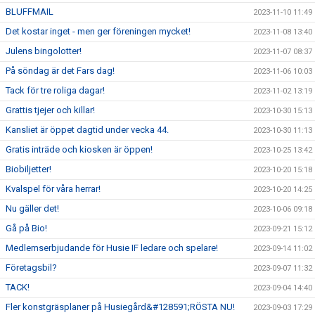
BLUFFMAIL
2023-11-10 11:49
Det kostar inget - men ger föreningen mycket!
2023-11-08 13:40
Julens bingolotter!
2023-11-07 08:37
På söndag är det Fars dag!
2023-11-06 10:03
Tack för tre roliga dagar!
2023-11-02 13:19
Grattis tjejer och killar!
2023-10-30 15:13
Kansliet är öppet dagtid under vecka 44.
2023-10-30 11:13
Gratis inträde och kiosken är öppen!
2023-10-25 13:42
Biobiljetter!
2023-10-20 15:18
Kvalspel för våra herrar!
2023-10-20 14:25
Nu gäller det!
2023-10-06 09:18
Gå på Bio!
2023-09-21 15:12
Medlemserbjudande för Husie IF ledare och spelare!
2023-09-14 11:02
Företagsbil?
2023-09-07 11:32
TACK!
2023-09-04 14:40
Fler konstgräsplaner på Husiegård&#128591;RÖSTA NU!
2023-09-03 17:29