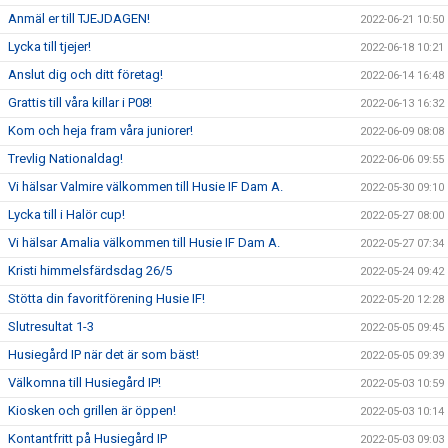
Anmäl er till TJEJDAGEN!
2022-06-21 10:50
Lycka till tjejer!
2022-06-18 10:21
Anslut dig och ditt företag!
2022-06-14 16:48
Grattis till våra killar i P08!
2022-06-13 16:32
Kom och heja fram våra juniorer!
2022-06-09 08:08
Trevlig Nationaldag!
2022-06-06 09:55
Vi hälsar Valmire välkommen till Husie IF Dam A.
2022-05-30 09:10
Lycka till i Halör cup!
2022-05-27 08:00
Vi hälsar Amalia välkommen till Husie IF Dam A.
2022-05-27 07:34
Kristi himmelsfärdsdag 26/5
2022-05-24 09:42
Stötta din favoritförening Husie IF!
2022-05-20 12:28
Slutresultat 1-3
2022-05-05 09:45
Husiegård IP när det är som bäst!
2022-05-05 09:39
Välkomna till Husiegård IP!
2022-05-03 10:59
Kiosken och grillen är öppen!
2022-05-03 10:14
Kontantfritt på Husiegård IP
2022-05-03 09:03