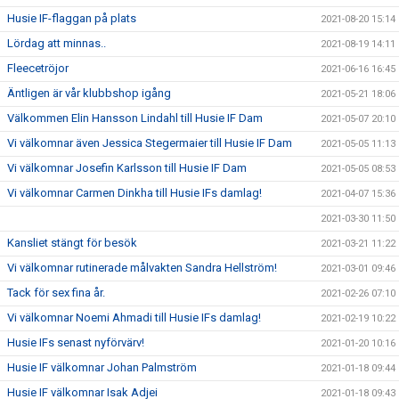
Husie IF-flaggan på plats
2021-08-20 15:14
Lördag att minnas..
2021-08-19 14:11
Fleecetröjor
2021-06-16 16:45
Äntligen är vår klubbshop igång
2021-05-21 18:06
Välkommen Elin Hansson Lindahl till Husie IF Dam
2021-05-07 20:10
Vi välkomnar även Jessica Stegermaier till Husie IF Dam
2021-05-05 11:13
Vi välkomnar Josefin Karlsson till Husie IF Dam
2021-05-05 08:53
Vi välkomnar Carmen Dinkha till Husie IFs damlag!
2021-04-07 15:36
2021-03-30 11:50
Kansliet stängt för besök
2021-03-21 11:22
Vi välkomnar rutinerade målvakten Sandra Hellström!
2021-03-01 09:46
Tack för sex fina år.
2021-02-26 07:10
Vi välkomnar Noemi Ahmadi till Husie IFs damlag!
2021-02-19 10:22
Husie IFs senast nyförvärv!
2021-01-20 10:16
Husie IF välkomnar Johan Palmström
2021-01-18 09:44
Husie IF välkomnar Isak Adjei
2021-01-18 09:43