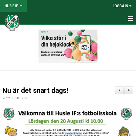
HUSIE IF
LOGGA IN
HEM
KONTAKT
LAG
MATCHER
KALENDER
Nu är det snart dags!
<
>
DOKUMENT
2022-08-10 17:25
SHOPEN
MEDLEMSRABATTER
MEDLEMSAVGIFTER