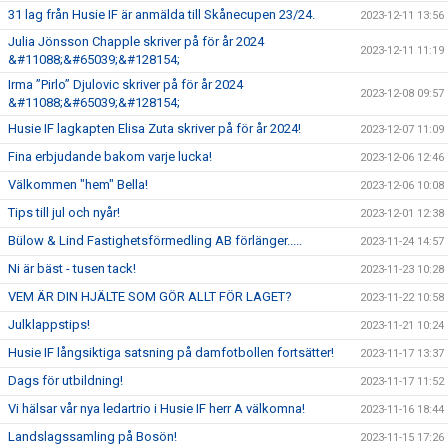
31 lag från Husie IF är anmälda till Skånecupen 23/24.
2023-12-11 13:56
Julia Jönsson Chapple skriver på för år 2024
2023-12-11 11:19
&#11088;&#65039;&#128154;
Irma ”Pirlo” Djulovic skriver på för år 2024
2023-12-08 09:57
&#11088;&#65039;&#128154;
Husie IF lagkapten Elisa Zuta skriver på för år 2024!
2023-12-07 11:09
Fina erbjudande bakom varje lucka!
2023-12-06 12:46
Välkommen "hem" Bella!
2023-12-06 10:08
Tips till jul och nyår!
2023-12-01 12:38
Bülow & Lind Fastighetsförmedling AB förlänger.....
2023-11-24 14:57
Ni är bäst - tusen tack!
2023-11-23 10:28
VEM ÄR DIN HJÄLTE SOM GÖR ALLT FÖR LAGET?
2023-11-22 10:58
Julklappstips!
2023-11-21 10:24
Husie IF långsiktiga satsning på damfotbollen fortsätter!
2023-11-17 13:37
Dags för utbildning!
2023-11-17 11:52
Vi hälsar vår nya ledartrio i Husie IF herr A välkomna!
2023-11-16 18:44
Landslagssamling på Bosön!
2023-11-15 17:26