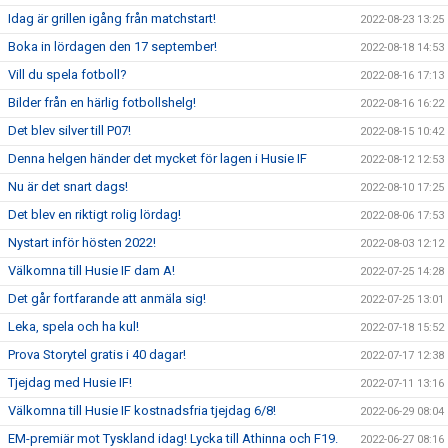
Idag är grillen igång från matchstart!
2022-08-23 13:25
Boka in lördagen den 17 september!
2022-08-18 14:53
Vill du spela fotboll?
2022-08-16 17:13
Bilder från en härlig fotbollshelg!
2022-08-16 16:22
Det blev silver till P07!
2022-08-15 10:42
Denna helgen händer det mycket för lagen i Husie IF
2022-08-12 12:53
Nu är det snart dags!
2022-08-10 17:25
Det blev en riktigt rolig lördag!
2022-08-06 17:53
Nystart inför hösten 2022!
2022-08-03 12:12
Välkomna till Husie IF dam A!
2022-07-25 14:28
Det går fortfarande att anmäla sig!
2022-07-25 13:01
Leka, spela och ha kul!
2022-07-18 15:52
Prova Storytel gratis i 40 dagar!
2022-07-17 12:38
Tjejdag med Husie IF!
2022-07-11 13:16
Välkomna till Husie IF kostnadsfria tjejdag 6/8!
2022-06-29 08:04
EM-premiär mot Tyskland idag! Lycka till Athinna och F19.
2022-06-27 08:16