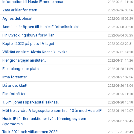
Information till Husie IF medlemmar.
2022-02-21 11:16
Zäta är klar för start!
2022-02-16 08:36
Agnes dubblerar!
2022-02-15 09:29
Anmälan är öppen till Husie IF fotbollsskola!
2022-02-08 09:20
Fin utvecklingskurva för Millan
2022-02-04 08:25
Kapten 2022 på plats i A-laget
2022-02-02 20:31
Välkänt ansikte; Alexia Kacaniklievska
2022-02-01 14:10
Fler gröna tjejer ansluter...
2022-01-31 14:26
Fler talanger tar plats!
2022-01-28 11:59
Irma fortsätter....
2022-01-27 07:36
Då är det klart!
2022-01-26 13:04
Elin fortsätter....
2022-01-25 11:10
1,5 miljoner i sparkapital saknas!
2022-01-20 15:18
Möt tre av våra A-lagsspelare som firar 10 år med Husie IF!
2022-01-19 12:07
Husie IF får fler funktioner i vårt föreningssystem
2022-01-07 09:45
Sportadmin!
Tack 2021 och välkommen 2022!
2021-12-31 08:49