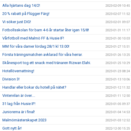
Alla hjärtans dag 14/2!
2023-02-09 10:45
20 % rabatt på Flügger Färg!
2023-02-07 11:52
Vi söker just DIG!
2023-02-01 09:07
Fotbollsskolan för barn 4-6 år startar åter igen 15/8!
2023-01-31 11:17
Vårfotboll med Malmö FF & Husie IF!
2023-01-30 10:03
MM för våra damer lördag 28/1 kl 13.00!
2023-01-27 15:51
Första träningsmatchen avklarad för våra herrar.
2023-01-26 13:25
Skånesport tog ett snack med tränaren Rizwan Elahi.
2023-01-25 10:29
Hotellövernattning!
2023-01-23 08:24
Division 3!
2023-01-13 10:06
Handlar eller bokar du hotell på nätet?
2023-01-12 11:32
Vintervilan är över....
2023-01-11 12:50
31 lag från Husie IF!
2023-01-05 09:37
Juniorerna är i final!
2023-01-04 14:53
Malmömästerskapet 2023
2023-01-03 12:52
Gott nytt år!
2022-12-30 15:25