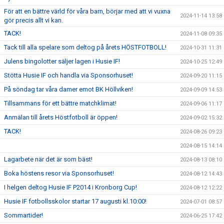
För att en bättre värld för våra barn, börjar med att vi vuxna
2024-11-14 13:58
gör precis allt vi kan.
TACK!
2024-11-08 09:35
Tack till alla spelare som deltog på årets HÖSTFOTBOLL!
2024-10-31 11:31
Julens bingolotter säljer lagen i Husie IF!
2024-10-25 12:49
Stötta Husie IF och handla via Sponsorhuset!
2024-09-20 11:15
På söndag tar våra damer emot BK Höllviken!
2024-09-09 14:53
Tillsammans för ett bättre matchklimat!
2024-09-06 11:17
Anmälan till årets Höstfotboll är öppen!
2024-09-02 15:32
TACK!
2024-08-26 09:23
2024-08-15 14:14
Lagarbete när det är som bäst!
2024-08-13 08:10
Boka höstens resor via Sponsorhuset!
2024-08-12 14:43
I helgen deltog Husie IF P2014 i Kronborg Cup!
2024-08-12 12:22
Husie IF fotbollsskolor startar 17 augusti kl.10:00!
2024-07-01 08:57
Sommartider!
2024-06-25 17:42