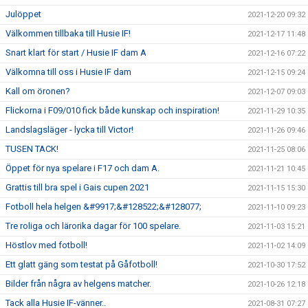
Julöppet
2021-12-20 09:32
Välkommen tillbaka till Husie IF!
2021-12-17 11:48
Snart klart för start / Husie IF dam A
2021-12-16 07:22
Välkomna till oss i Husie IF dam
2021-12-15 09:24
Kall om öronen?
2021-12-07 09:03
Flickorna i F09/010 fick både kunskap och inspiration!
2021-11-29 10:35
Landslagsläger - lycka till Victor!
2021-11-26 09:46
TUSEN TACK!
2021-11-25 08:06
Öppet för nya spelare i F17 och dam A.
2021-11-21 10:45
Grattis till bra spel i Gais cupen 2021
2021-11-15 15:30
Fotboll hela helgen &#9917;&#128522;&#128077;
2021-11-10 09:23
Tre roliga och lärorika dagar för 100 spelare.
2021-11-03 15:21
Höstlov med fotboll!
2021-11-02 14:09
Ett glatt gäng som testat på Gåfotboll!
2021-10-30 17:52
Bilder från några av helgens matcher.
2021-10-26 12:18
Tack alla Husie IF-vänner..
2021-08-31 07:27