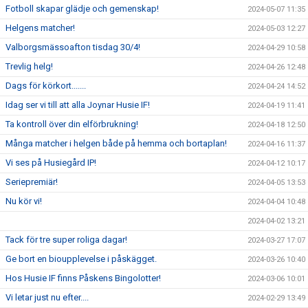
Fotboll skapar glädje och gemenskap!
2024-05-07 11:35
Helgens matcher!
2024-05-03 12:27
Valborgsmässoafton tisdag 30/4!
2024-04-29 10:58
Trevlig helg!
2024-04-26 12:48
Dags för körkort.......
2024-04-24 14:52
Idag ser vi till att alla Joynar Husie IF!
2024-04-19 11:41
Ta kontroll över din elförbrukning!
2024-04-18 12:50
Många matcher i helgen både på hemma och bortaplan!
2024-04-16 11:37
Vi ses på Husiegård IP!
2024-04-12 10:17
Seriepremiär!
2024-04-05 13:53
Nu kör vi!
2024-04-04 10:48
2024-04-02 13:21
Tack för tre super roliga dagar!
2024-03-27 17:07
Ge bort en bioupplevelse i påskägget.
2024-03-26 10:40
Hos Husie IF finns Påskens Bingolotter!
2024-03-06 10:01
Vi letar just nu efter....
2024-02-29 13:49