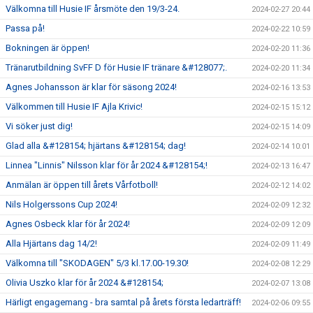
Välkomna till Husie IF årsmöte den 19/3-24.
2024-02-27 20:44
Passa på!
2024-02-22 10:59
Bokningen är öppen!
2024-02-20 11:36
Tränarutbildning SvFF D för Husie IF tränare &#128077;.
2024-02-20 11:34
Agnes Johansson är klar för säsong 2024!
2024-02-16 13:53
Välkommen till Husie IF Ajla Krivic!
2024-02-15 15:12
Vi söker just dig!
2024-02-15 14:09
Glad alla &#128154; hjärtans &#128154; dag!
2024-02-14 10:01
Linnea "Linnis" Nilsson klar för år 2024 &#128154;!
2024-02-13 16:47
Anmälan är öppen till årets Vårfotboll!
2024-02-12 14:02
Nils Holgerssons Cup 2024!
2024-02-09 12:32
Agnes Osbeck klar för år 2024!
2024-02-09 12:09
Alla Hjärtans dag 14/2!
2024-02-09 11:49
Välkomna till "SKODAGEN" 5/3 kl.17.00-19.30!
2024-02-08 12:29
Olivia Uszko klar för år 2024 &#128154;
2024-02-07 13:08
Härligt engagemang - bra samtal på årets första ledarträff!
2024-02-06 09:55