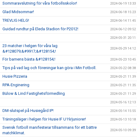
Sommaravslutning för våra fotbollsskolor!
2024-06-19 13:33
Glad Midsommar!
2024-06-18 15:23
TREVLIG HELG!
2024-06-14 11:45
Guidad rundtur på Eleda Stadion för P2012!
2024-06-12 09:52
2024-05-31 20:11
23 matcher i helgen för våra lag
2024-05-29 14:12
&#128079;&#9917;&#128154;!
För barnens bästa &#128154;!
2024-05-23 10:45
Tips på vad lag och föreningar kan göra i Min Fotboll.
2024-05-22 08:38
Husie Pizzeria
2024-05-21 11:39
RPA-Enginering
2024-05-21 11:35
Bülow & Lind Fastighetsförmedling
2024-05-21 11:29
2024-05-16 12:13
DM-slutspel på Husiegård IP!
2024-05-14 15:55
Träningsläger i helgen för Husie IF U19/juniorer!
2024-05-13 10:18
Svensk fotboll manifesterar tillsammans för ett bättre
2024-05-10 09:39
matchklimat.