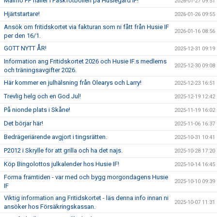
Malmö FF håller i Påskfotbollen på Husiegård IP!
2026-01-27 09:51
Hjärtstartare!
2026-01-26 09:55
Ansök om fritidskortet via fakturan som ni fått från Husie IF
2026-01-16 08:56
per den 16/1.
GOTT NYTT ÅR!
2025-12-31 09:19
Information ang Fritidskortet 2026 och Husie IF.s medlems
2025-12-30 09:08
och träningsavgifter 2026.
Här kommer en julhälsning från Olearys och Larry!
2025-12-23 16:51
Trevlig helg och en God Jul!
2025-12-19 12:42
På nionde plats i Skåne!
2025-11-19 16:02
Det börjar här!
2025-11-06 16:37
Bedrägeriärende avgjort i tingsrätten.
2025-10-31 10:41
P2012 i Skrylle för att grilla och ha det najs.
2025-10-28 17:20
Köp Bingolottos julkalender hos Husie IF!
2025-10-14 16:45
Forma framtiden - var med och bygg morgondagens Husie
2025-10-10 09:39
IF
Viktig information ang Fritidskortet - läs denna info innan ni
2025-10-07 11:31
ansöker hos Försäkringskassan.