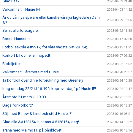
Glad Påsk!
2023-04-03 21:48
Välkomna till Husie IF!
2023-04-03 14:32
Är du vår nya spelare eller kanske vår nya lagledare i Dam
2023-03-29 15:05
A?
Se hit alla företagare!
2023-03-22 11:58
Bosse Hansson
2023-03-17 07:50
Fotbollsskola &#9917; för våra yngsta &#128154;.
2023-03-15 11:21
Körkort bil och eller moped!
2023-03-07 09:22
Biobiljetter
2023-03-02 15:02
Välkomna till årsmöte med Husie IF.
2023-02-28 20:37
Ta kontroll över din elförbrukning med Greenely
2023-02-24 10:28
Idag onsdag 22/2 kl 16-19 "skoprovardag" på Husie IF!
2023-02-22 10:47
Årsmöte 21 mars kl.19:00.
2023-02-21 15:21
Dags för körkort?
2023-02-20 18:27
Sälj med Bülow & Lind och stöd Husie IF
2023-02-16 08:01
Glad alla &#128154; hjärtans &#128154; dag!
2023-02-14 13:32
Träna med Malmö FF på påsklovet!
2023-02-10 12:14