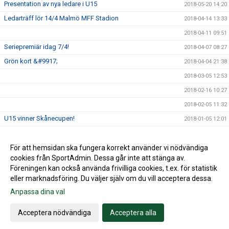
Presentation av nya ledare i U15
2018-05-20 14:20
Ledarträff lör 14/4 Malmö MFF Stadion
2018-04-14 13:33
2018-04-11 09:51
Seriepremiär idag 7/4!
2018-04-07 08:27
Grön kort &#9917;
2018-04-04 21:38
2018-03-05 12:53
2018-02-16 10:27
2018-02-05 11:32
U15 vinner Skånecupen!
2018-01-05 12:01
Husie IF på Facebook
2017-09-13 16:36
För att hemsidan ska fungera korrekt använder vi nödvändiga
2017-08-21 09:37
cookies från SportAdmin. Dessa går inte att stänga av.
2016-03-20 04:04
Föreningen kan också använda frivilliga cookies, t.ex. för statistik
eller marknadsföring. Du väljer själv om du vill acceptera dessa.
Anpassa dina val
Cookie-inställningar
Gå till Webbversion
Acceptera nödvändiga
Acceptera alla