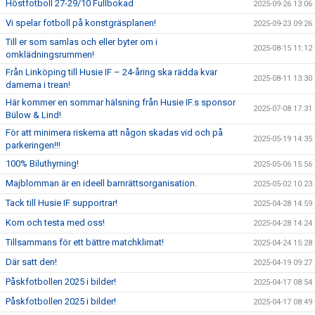
Höstfotboll 27-29/10 Fullbokad
2025-09-26 13:06
Vi spelar fotboll på konstgräsplanen!
2025-09-23 09:26
Till er som samlas och eller byter om i
2025-08-15 11:12
omklädningsrummen!
Från Linköping till Husie IF – 24-åring ska rädda kvar
2025-08-11 13:30
damerna i trean!
Här kommer en sommar hälsning från Husie IF.s sponsor
2025-07-08 17:31
Bülow & Lind!
För att minimera riskerna att någon skadas vid och på
2025-05-19 14:35
parkeringen!!!
100% Biluthyrning!
2025-05-06 15:56
Majblomman är en ideell barnrättsorganisation.
2025-05-02 10:23
Tack till Husie IF supportrar!
2025-04-28 14:59
Kom och testa med oss!
2025-04-28 14:24
Tillsammans för ett bättre matchklimat!
2025-04-24 15:28
Där satt den!
2025-04-19 09:27
Påskfotbollen 2025 i bilder!
2025-04-17 08:54
Påskfotbollen 2025 i bilder!
2025-04-17 08:49