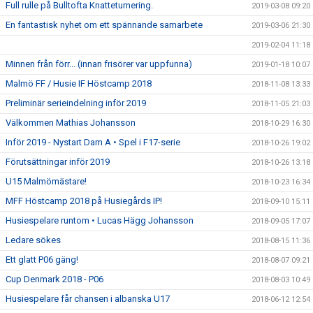
Full rulle på Bulltofta Knatteturnering.
2019-03-08 09:20
En fantastisk nyhet om ett spännande samarbete
2019-03-06 21:30
2019-02-04 11:18
Minnen från förr... (innan frisörer var uppfunna)
2019-01-18 10:07
Malmö FF / Husie IF Höstcamp 2018
2018-11-08 13:33
Preliminär serieindelning inför 2019
2018-11-05 21:03
Välkommen Mathias Johansson
2018-10-29 16:30
Inför 2019 - Nystart Dam A • Spel i F17-serie
2018-10-26 19:02
Förutsättningar inför 2019
2018-10-26 13:18
U15 Malmömästare!
2018-10-23 16:34
MFF Höstcamp 2018 på Husiegårds IP!
2018-09-10 15:11
Husiespelare runtom • Lucas Hägg Johansson
2018-09-05 17:07
Ledare sökes
2018-08-15 11:36
Ett glatt P06 gäng!
2018-08-07 09:21
Cup Denmark 2018 - P06
2018-08-03 10:49
Husiespelare får chansen i albanska U17
2018-06-12 12:54