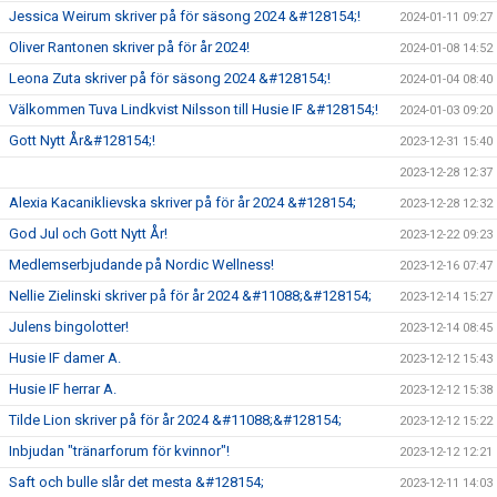
Jessica Weirum skriver på för säsong 2024 &#128154;!
2024-01-11 09:27
Oliver Rantonen skriver på för år 2024!
2024-01-08 14:52
Leona Zuta skriver på för säsong 2024 &#128154;!
2024-01-04 08:40
Välkommen Tuva Lindkvist Nilsson till Husie IF &#128154;!
2024-01-03 09:20
Gott Nytt År&#128154;!
2023-12-31 15:40
2023-12-28 12:37
Alexia Kacaniklievska skriver på för år 2024 &#128154;
2023-12-28 12:32
God Jul och Gott Nytt År!
2023-12-22 09:23
Medlemserbjudande på Nordic Wellness!
2023-12-16 07:47
Nellie Zielinski skriver på för år 2024 &#11088;&#128154;
2023-12-14 15:27
Julens bingolotter!
2023-12-14 08:45
Husie IF damer A.
2023-12-12 15:43
Husie IF herrar A.
2023-12-12 15:38
Tilde Lion skriver på för år 2024 &#11088;&#128154;
2023-12-12 15:22
Inbjudan "tränarforum för kvinnor"!
2023-12-12 12:21
Saft och bulle slår det mesta &#128154;
2023-12-11 14:03