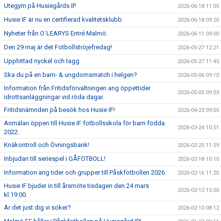
Utegym på Husiegårds IP
2026-06-18 11:05
Husie IF är nu en certifierad kvalitetsklubb.
2026-06-18 09:20
Nyheter från O´LEARYS Entré Malmö.
2026-06-11 09:00
Den 29 maj är det Fotbollströjefredag!
2026-05-27 12:21
Upphittad nyckel och tagg
2026-05-27 11:45
Ska du på en barn- & ungdomsmatch i helgen?
2026-05-06 09:10
Information från Fritidsförvaltningen ang öppettider
2026-05-05 09:03
idrottsanläggningar vid röda dagar.
Fritidsnämnden på besök hos Husie IF!
2026-04-23 09:05
Anmälan öppen till Husie IF fotbollsskola för barn födda
2026-03-24 10:51
2022.
Knäkontroll och Övningsbank!
2026-02-25 11:59
Inbjudan till seriespel i GÅFOTBOLL!
2026-02-18 10:10
Information ang tider och grupper till Påskfotbollen 2026
2026-02-16 11:20
Husie IF bjuder in till årsmöte tisdagen den 24 mars
2026-02-12 15:00
kl.19:00.
Är det just dig vi söker?
2026-02-10 08:12