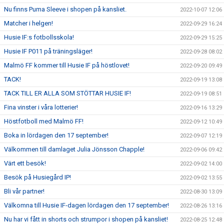
Nu finns Puma Sleeve i shopen på kansliet.
2022-10-07 12:06
Matcher i helgen!
2022-09-29 16:24
Husie IF:s fotbollsskola!
2022-09-29 15:25
Husie IF P011 på träningsläger!
2022-09-28 08:02
Malmö FF kommer till Husie IF på höstlovet!
2022-09-20 09:49
TACK!
2022-09-19 13:08
TACK TILL ER ALLA SOM STÖTTAR HUSIE IF!
2022-09-19 08:51
Fina vinster i våra lotterier!
2022-09-16 13:29
Höstfotboll med Malmö FF!
2022-09-12 10:49
Boka in lördagen den 17 september!
2022-09-07 12:19
Välkommen till damlaget Julia Jönsson Chapple!
2022-09-06 09:42
Värt ett besök!
2022-09-02 14:00
Besök på Husiegård IP!
2022-09-02 13:55
Bli vår partner!
2022-08-30 13:09
Välkomna till Husie IF-dagen lördagen den 17 september!
2022-08-26 13:16
Nu har vi fått in shorts och strumpor i shopen på kansliet!
2022-08-25 12:48