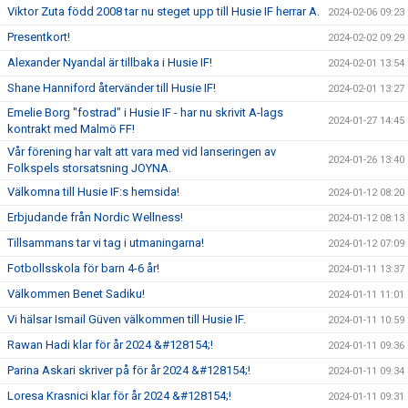
Viktor Zuta född 2008 tar nu steget upp till Husie IF herrar A.
2024-02-06 09:23
Presentkort!
2024-02-02 09:29
Alexander Nyandal är tillbaka i Husie IF!
2024-02-01 13:54
Shane Hanniford återvänder till Husie IF!
2024-02-01 13:27
Emelie Borg "fostrad" i Husie IF - har nu skrivit A-lags
2024-01-27 14:45
kontrakt med Malmö FF!
Vår förening har valt att vara med vid lanseringen av
2024-01-26 13:40
Folkspels storsatsning JOYNA.
Välkomna till Husie IF:s hemsida!
2024-01-12 08:20
Erbjudande från Nordic Wellness!
2024-01-12 08:13
Tillsammans tar vi tag i utmaningarna!
2024-01-12 07:09
Fotbollsskola för barn 4-6 år!
2024-01-11 13:37
Välkommen Benet Sadiku!
2024-01-11 11:01
Vi hälsar Ismail Güven välkommen till Husie IF.
2024-01-11 10:59
Rawan Hadi klar för år 2024 &#128154;!
2024-01-11 09:36
Parina Askari skriver på för år 2024 &#128154;!
2024-01-11 09:34
Loresa Krasnici klar för år 2024 &#128154;!
2024-01-11 09:31