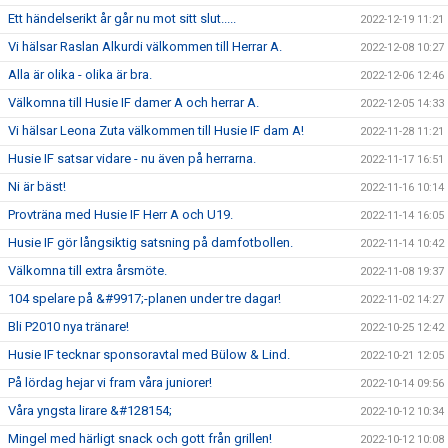
Ett händelserikt år går nu mot sitt slut.....
2022-12-19 11:21
Vi hälsar Raslan Alkurdi välkommen till Herrar A.
2022-12-08 10:27
Alla är olika - olika är bra.
2022-12-06 12:46
Välkomna till Husie IF damer A och herrar A.
2022-12-05 14:33
Vi hälsar Leona Zuta välkommen till Husie IF dam A!
2022-11-28 11:21
Husie IF satsar vidare - nu även på herrarna.
2022-11-17 16:51
Ni är bäst!
2022-11-16 10:14
Provträna med Husie IF Herr A och U19.
2022-11-14 16:05
Husie IF gör långsiktig satsning på damfotbollen.
2022-11-14 10:42
Välkomna till extra årsmöte.
2022-11-08 19:37
104 spelare på &#9917;-planen under tre dagar!
2022-11-02 14:27
Bli P2010 nya tränare!
2022-10-25 12:42
Husie IF tecknar sponsoravtal med Bülow & Lind.
2022-10-21 12:05
På lördag hejar vi fram våra juniorer!
2022-10-14 09:56
Våra yngsta lirare &#128154;
2022-10-12 10:34
Mingel med härligt snack och gott från grillen!
2022-10-12 10:08