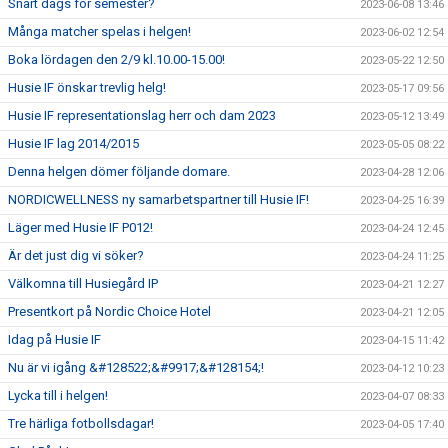
Snart dags för semester?
2023-06-08 13:46
Många matcher spelas i helgen!
2023-06-02 12:54
Boka lördagen den 2/9 kl.10.00-15.00!
2023-05-22 12:50
Husie IF önskar trevlig helg!
2023-05-17 09:56
Husie IF representationslag herr och dam 2023
2023-05-12 13:49
Husie IF lag 2014/2015
2023-05-05 08:22
Denna helgen dömer följande domare.
2023-04-28 12:06
NORDICWELLNESS ny samarbetspartner till Husie IF!
2023-04-25 16:39
Läger med Husie IF P012!
2023-04-24 12:45
Är det just dig vi söker?
2023-04-24 11:25
Välkomna till Husiegård IP
2023-04-21 12:27
Presentkort på Nordic Choice Hotel
2023-04-21 12:05
Idag på Husie IF
2023-04-15 11:42
Nu är vi igång &#128522;&#9917;&#128154;!
2023-04-12 10:23
Lycka till i helgen!
2023-04-07 08:33
Tre härliga fotbollsdagar!
2023-04-05 17:40