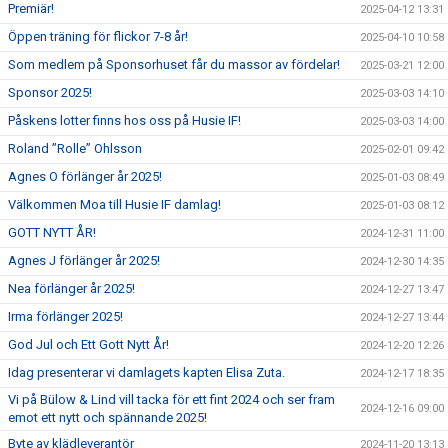
Premiär!
2025-04-12 13:31
Öppen träning för flickor 7-8 år!
2025-04-10 10:58
Som medlem på Sponsorhuset får du massor av fördelar!
2025-03-21 12:00
Sponsor 2025!
2025-03-03 14:10
Påskens lotter finns hos oss på Husie IF!
2025-03-03 14:00
Roland ”Rolle” Ohlsson
2025-02-01 09:42
Agnes O förlänger år 2025!
2025-01-03 08:49
Välkommen Moa till Husie IF damlag!
2025-01-03 08:12
GOTT NYTT ÅR!
2024-12-31 11:00
Agnes J förlänger år 2025!
2024-12-30 14:35
Nea förlänger år 2025!
2024-12-27 13:47
Irma förlänger 2025!
2024-12-27 13:44
God Jul och Ett Gott Nytt År!
2024-12-20 12:26
Idag presenterar vi damlagets kapten Elisa Zuta.
2024-12-17 18:35
Vi på Bülow & Lind vill tacka för ett fint 2024 och ser fram
2024-12-16 09:00
emot ett nytt och spännande 2025!
Byte av klädleverantör
2024-11-20 13:13