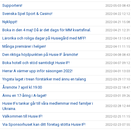
Supporters!
2022-05-03 08:43
Svenska Spel Sport & Casino!
2022-04-22 12:12
Nyklippt!
2022-04-21 15:08
Boka in den 4 maj! Då är det dags för MM kvartsfinal.
2022-04-21 12:31
Lärorika och roliga dagar på Husiegård med MFF!
2022-04-13 13:43
Många premiärer i helgen!
2022-04-11 11:15
Den riktiga höjdpunkten på Husie IF årsmöte!
2022-04-08 08:43
Boka hotell och stöd samtidigt Husie IF!
2022-04-07 09:12
Herrar A värmer upp inför säsongen 2022!
2022-04-01 13:03
Yngsta laget i trean förstärker med ännu en talang
2022-03-29 17:10
Årsmöte 7 april kl.19.00
2022-03-22 18:47
Ännu en 17-åring i A-laget!
2022-03-01 09:26
Husie IFs tankar går till våra medlemmar med familjer i
2022-02-28 12:44
Ukraina.
Välkommen till Husie IF!
2022-02-25 11:15
Via Sponsorhuset kan ditt företag stötta Husie IF!
2022-02-23 07:55