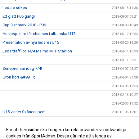
Ledare sökes
2018-08-15 11:36
Ett glatt P06 gäng!
2018-08-07 09:21
Cup Denmark 2018 - P06
2018-08-03 10:49
Husiespelare får chansen i albanska U17
2018-06-12 12:54
Presentation av nya ledare i U15
2018-05-20 14:20
Ledarträff lör 14/4 Malmö MFF Stadion
2018-04-14 13:33
2018-04-11 09:51
Seriepremiär idag 7/4!
2018-04-07 08:27
Grön kort &#9917;
2018-04-04 21:38
2018-03-05 12:53
2018-02-16 10:27
2018-02-05 11:32
U15 vinner Skånecupen!
2018-01-05 12:01
Husie IF på Facebook
2017-09-13 16:36
För att hemsidan ska fungera korrekt använder vi nödvändiga
2017-08-21 09:37
cookies från SportAdmin. Dessa går inte att stänga av.
2016-03-20 04:04