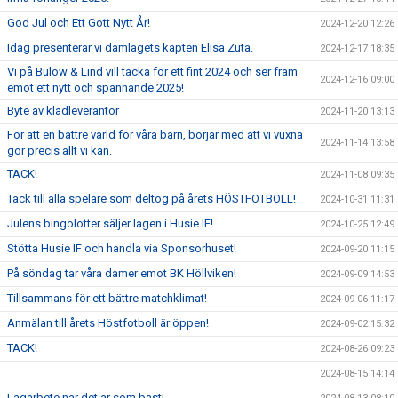
God Jul och Ett Gott Nytt År!
2024-12-20 12:26
Idag presenterar vi damlagets kapten Elisa Zuta.
2024-12-17 18:35
Vi på Bülow & Lind vill tacka för ett fint 2024 och ser fram
2024-12-16 09:00
emot ett nytt och spännande 2025!
Byte av klädleverantör
2024-11-20 13:13
För att en bättre värld för våra barn, börjar med att vi vuxna
2024-11-14 13:58
gör precis allt vi kan.
TACK!
2024-11-08 09:35
Tack till alla spelare som deltog på årets HÖSTFOTBOLL!
2024-10-31 11:31
Julens bingolotter säljer lagen i Husie IF!
2024-10-25 12:49
Stötta Husie IF och handla via Sponsorhuset!
2024-09-20 11:15
På söndag tar våra damer emot BK Höllviken!
2024-09-09 14:53
Tillsammans för ett bättre matchklimat!
2024-09-06 11:17
Anmälan till årets Höstfotboll är öppen!
2024-09-02 15:32
TACK!
2024-08-26 09:23
2024-08-15 14:14
Lagarbete när det är som bäst!