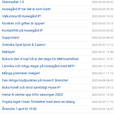
Slutresultat 1-3
2022-05-05 09:45
Husiegård IP när det är som bäst!
2022-05-05 09:39
Välkomna till Husiegård IP!
2022-05-03 10:59
Kiosken och grillen är öppen!
2022-05-03 10:14
Kontantfritt på Husiegård IP
2022-05-03 09:03
Supporters!
2022-05-03 08:43
Svenska Spel Sport & Casino!
2022-04-22 12:12
Nyklippt!
2022-04-21 15:08
Boka in den 4 maj! Då är det dags för MM kvartsfinal.
2022-04-21 12:31
Lärorika och roliga dagar på Husiegård med MFF!
2022-04-13 13:43
Många premiärer i helgen!
2022-04-11 11:15
Den riktiga höjdpunkten på Husie IF årsmöte!
2022-04-08 08:43
Boka hotell och stöd samtidigt Husie IF!
2022-04-07 09:12
Herrar A värmer upp inför säsongen 2022!
2022-04-01 13:03
Yngsta laget i trean förstärker med ännu en talang
2022-03-29 17:10
Årsmöte 7 april kl.19.00
2022-03-22 18:47