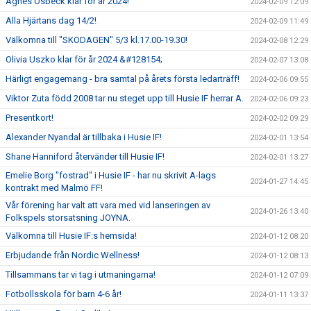
Agnes Osbeck klar för år 2024!
2024-02-09 12:09
Alla Hjärtans dag 14/2!
2024-02-09 11:49
Välkomna till "SKODAGEN" 5/3 kl.17.00-19.30!
2024-02-08 12:29
Olivia Uszko klar för år 2024 &#128154;
2024-02-07 13:08
Härligt engagemang - bra samtal på årets första ledarträff!
2024-02-06 09:55
Viktor Zuta född 2008 tar nu steget upp till Husie IF herrar A.
2024-02-06 09:23
Presentkort!
2024-02-02 09:29
Alexander Nyandal är tillbaka i Husie IF!
2024-02-01 13:54
Shane Hanniford återvänder till Husie IF!
2024-02-01 13:27
Emelie Borg "fostrad" i Husie IF - har nu skrivit A-lags
2024-01-27 14:45
kontrakt med Malmö FF!
Vår förening har valt att vara med vid lanseringen av
2024-01-26 13:40
Folkspels storsatsning JOYNA.
Välkomna till Husie IF:s hemsida!
2024-01-12 08:20
Erbjudande från Nordic Wellness!
2024-01-12 08:13
Tillsammans tar vi tag i utmaningarna!
2024-01-12 07:09
Fotbollsskola för barn 4-6 år!
2024-01-11 13:37