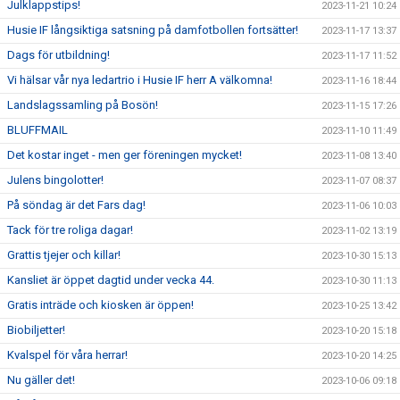
Julklappstips!
2023-11-21 10:24
Husie IF långsiktiga satsning på damfotbollen fortsätter!
2023-11-17 13:37
Dags för utbildning!
2023-11-17 11:52
Vi hälsar vår nya ledartrio i Husie IF herr A välkomna!
2023-11-16 18:44
Landslagssamling på Bosön!
2023-11-15 17:26
BLUFFMAIL
2023-11-10 11:49
Det kostar inget - men ger föreningen mycket!
2023-11-08 13:40
Julens bingolotter!
2023-11-07 08:37
På söndag är det Fars dag!
2023-11-06 10:03
Tack för tre roliga dagar!
2023-11-02 13:19
Grattis tjejer och killar!
2023-10-30 15:13
Kansliet är öppet dagtid under vecka 44.
2023-10-30 11:13
Gratis inträde och kiosken är öppen!
2023-10-25 13:42
Biobiljetter!
2023-10-20 15:18
Kvalspel för våra herrar!
2023-10-20 14:25
Nu gäller det!
2023-10-06 09:18