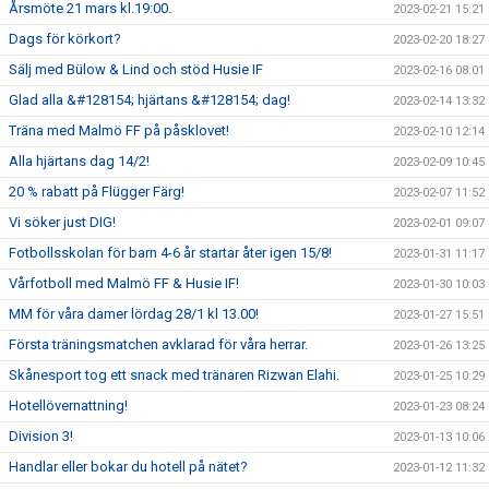
Årsmöte 21 mars kl.19:00.
2023-02-21 15:21
Dags för körkort?
2023-02-20 18:27
Sälj med Bülow & Lind och stöd Husie IF
2023-02-16 08:01
Glad alla &#128154; hjärtans &#128154; dag!
2023-02-14 13:32
Träna med Malmö FF på påsklovet!
2023-02-10 12:14
Alla hjärtans dag 14/2!
2023-02-09 10:45
20 % rabatt på Flügger Färg!
2023-02-07 11:52
Vi söker just DIG!
2023-02-01 09:07
Fotbollsskolan för barn 4-6 år startar åter igen 15/8!
2023-01-31 11:17
Vårfotboll med Malmö FF & Husie IF!
2023-01-30 10:03
MM för våra damer lördag 28/1 kl 13.00!
2023-01-27 15:51
Första träningsmatchen avklarad för våra herrar.
2023-01-26 13:25
Skånesport tog ett snack med tränaren Rizwan Elahi.
2023-01-25 10:29
Hotellövernattning!
2023-01-23 08:24
Division 3!
2023-01-13 10:06
Handlar eller bokar du hotell på nätet?
2023-01-12 11:32