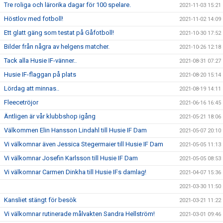
Tre roliga och lärorika dagar för 100 spelare.
2021-11-03 15:21
Höstlov med fotboll!
2021-11-02 14:09
Ett glatt gäng som testat på Gåfotboll!
2021-10-30 17:52
Bilder från några av helgens matcher.
2021-10-26 12:18
Tack alla Husie IF-vänner..
2021-08-31 07:27
Husie IF-flaggan på plats
2021-08-20 15:14
Lördag att minnas..
2021-08-19 14:11
Fleecetröjor
2021-06-16 16:45
Äntligen är vår klubbshop igång
2021-05-21 18:06
Välkommen Elin Hansson Lindahl till Husie IF Dam
2021-05-07 20:10
Vi välkomnar även Jessica Stegermaier till Husie IF Dam
2021-05-05 11:13
Vi välkomnar Josefin Karlsson till Husie IF Dam
2021-05-05 08:53
Vi välkomnar Carmen Dinkha till Husie IFs damlag!
2021-04-07 15:36
2021-03-30 11:50
Kansliet stängt för besök
2021-03-21 11:22
Vi välkomnar rutinerade målvakten Sandra Hellström!
2021-03-01 09:46