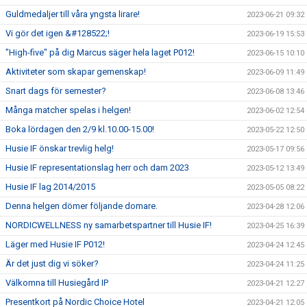
Guldmedaljer till våra yngsta lirare!
2023-06-21 09:32
Vi gör det igen &#128522;!
2023-06-19 15:53
"High-five" på dig Marcus säger hela laget P012!
2023-06-15 10:10
Aktiviteter som skapar gemenskap!
2023-06-09 11:49
Snart dags för semester?
2023-06-08 13:46
Många matcher spelas i helgen!
2023-06-02 12:54
Boka lördagen den 2/9 kl.10.00-15.00!
2023-05-22 12:50
Husie IF önskar trevlig helg!
2023-05-17 09:56
Husie IF representationslag herr och dam 2023
2023-05-12 13:49
Husie IF lag 2014/2015
2023-05-05 08:22
Denna helgen dömer följande domare.
2023-04-28 12:06
NORDICWELLNESS ny samarbetspartner till Husie IF!
2023-04-25 16:39
Läger med Husie IF P012!
2023-04-24 12:45
Är det just dig vi söker?
2023-04-24 11:25
Välkomna till Husiegård IP
2023-04-21 12:27
Presentkort på Nordic Choice Hotel
2023-04-21 12:05