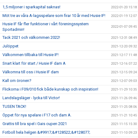
1,5 miljoner i sparkapital saknas!
2022-01-20 15:18
Möt tre av våra A-lagsspelare som firar 10 år med Husie IF!
2022-01-19 12:07
Husie IF får fler funktioner i vårt föreningssystem
2022-01-07 09:45
Sportadmin!
Tack 2021 och välkommen 2022!
2021-12-31 08:49
Julöppet
2021-12-20 09:32
Välkommen tillbaka till Husie IF!
2021-12-17 11:48
Snart klart för start / Husie IF dam A
2021-12-16 07:22
Välkomna till oss i Husie IF dam
2021-12-15 09:24
Kall om öronen?
2021-12-07 09:03
Flickorna i F09/010 fick både kunskap och inspiration!
2021-11-29 10:35
Landslagsläger - lycka till Victor!
2021-11-26 09:46
TUSEN TACK!
2021-11-25 08:06
Öppet för nya spelare i F17 och dam A.
2021-11-21 10:45
Grattis till bra spel i Gais cupen 2021
2021-11-15 15:30
Fotboll hela helgen &#9917;&#128522;&#128077;
2021-11-10 09:23