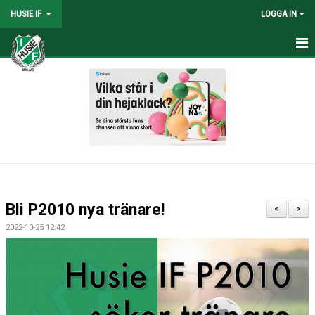
HUSIE IF
LOGGA IN
HEM
KONTAKT
LAG
MATCHER
KALENDER
Bli P2010 nya tränare!
<
>
DOKUMENT
2022-10-25 12:42
SHOPEN
MEDLEMSRABATTER
MEDLEMSAVGIFTER