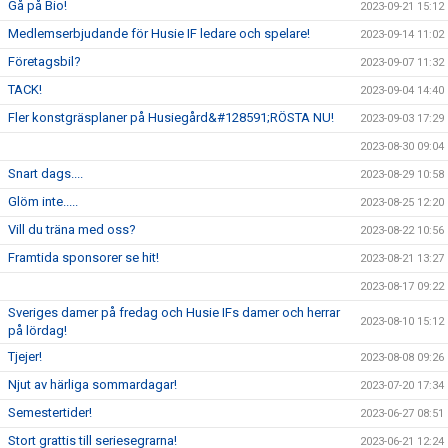
Gå på Bio!
2023-09-21 15:12
Medlemserbjudande för Husie IF ledare och spelare!
2023-09-14 11:02
Företagsbil?
2023-09-07 11:32
TACK!
2023-09-04 14:40
Fler konstgräsplaner på Husiegård&#128591;RÖSTA NU!
2023-09-03 17:29
2023-08-30 09:04
Snart dags....
2023-08-29 10:58
Glöm inte.....
2023-08-25 12:20
Vill du träna med oss?
2023-08-22 10:56
Framtida sponsorer se hit!
2023-08-21 13:27
2023-08-17 09:22
Sveriges damer på fredag och Husie IFs damer och herrar
2023-08-10 15:12
på lördag!
Tjejer!
2023-08-08 09:26
Njut av härliga sommardagar!
2023-07-20 17:34
Semestertider!
2023-06-27 08:51
Stort grattis till seriesegrarna!
2023-06-21 12:24