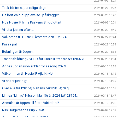
2024-04-02 13:21
Tack för tre super roliga dagar!
2024-03-27 17:07
Ge bort en bioupplevelse i påskägget.
2024-03-26 10:40
Hos Husie IF finns Påskens Bingolotter!
2024-03-06 10:01
Vi letar just nu efter....
2024-02-29 13:49
Välkomna till Husie IF årsmöte den 19/3-24.
2024-02-27 20:44
Passa på!
2024-02-22 10:59
Bokningen är öppen!
2024-02-20 11:36
Tränarutbildning SvFF D för Husie IF tränare &#128077;.
2024-02-20 11:34
Agnes Johansson är klar för säsong 2024!
2024-02-16 13:53
Välkommen till Husie IF Ajla Krivic!
2024-02-15 15:12
Vi söker just dig!
2024-02-15 14:09
Glad alla &#128154; hjärtans &#128154; dag!
2024-02-14 10:01
Linnea "Linnis" Nilsson klar för år 2024 &#128154;!
2024-02-13 16:47
Anmälan är öppen till årets Vårfotboll!
2024-02-12 14:02
Nils Holgerssons Cup 2024!
2024-02-09 12:32