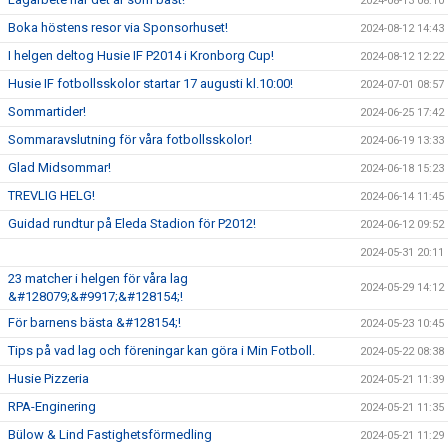
2024-08-13 08:10
Boka höstens resor via Sponsorhuset!
2024-08-12 14:43
I helgen deltog Husie IF P2014 i Kronborg Cup!
2024-08-12 12:22
Husie IF fotbollsskolor startar 17 augusti kl.10:00!
2024-07-01 08:57
Sommartider!
2024-06-25 17:42
Sommaravslutning för våra fotbollsskolor!
2024-06-19 13:33
Glad Midsommar!
2024-06-18 15:23
TREVLIG HELG!
2024-06-14 11:45
Guidad rundtur på Eleda Stadion för P2012!
2024-06-12 09:52
2024-05-31 20:11
23 matcher i helgen för våra lag
2024-05-29 14:12
&#128079;&#9917;&#128154;!
För barnens bästa &#128154;!
2024-05-23 10:45
Tips på vad lag och föreningar kan göra i Min Fotboll.
2024-05-22 08:38
Husie Pizzeria
2024-05-21 11:39
RPA-Enginering
2024-05-21 11:35
Bülow & Lind Fastighetsförmedling
2024-05-21 11:29