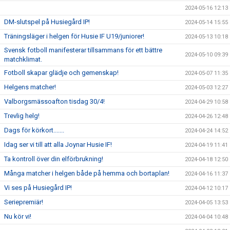
2024-05-16 12:13
DM-slutspel på Husiegård IP!
2024-05-14 15:55
Träningsläger i helgen för Husie IF U19/juniorer!
2024-05-13 10:18
Svensk fotboll manifesterar tillsammans för ett bättre
2024-05-10 09:39
matchklimat.
Fotboll skapar glädje och gemenskap!
2024-05-07 11:35
Helgens matcher!
2024-05-03 12:27
Valborgsmässoafton tisdag 30/4!
2024-04-29 10:58
Trevlig helg!
2024-04-26 12:48
Dags för körkort.......
2024-04-24 14:52
Idag ser vi till att alla Joynar Husie IF!
2024-04-19 11:41
Ta kontroll över din elförbrukning!
2024-04-18 12:50
Många matcher i helgen både på hemma och bortaplan!
2024-04-16 11:37
Vi ses på Husiegård IP!
2024-04-12 10:17
Seriepremiär!
2024-04-05 13:53
Nu kör vi!
2024-04-04 10:48