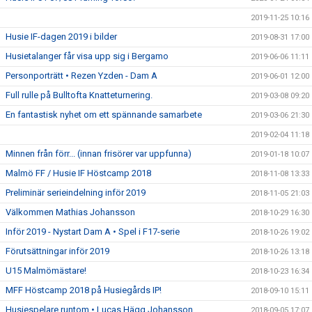
2019-11-25 10:16
Husie IF-dagen 2019 i bilder
2019-08-31 17:00
Husietalanger får visa upp sig i Bergamo
2019-06-06 11:11
Personporträtt • Rezen Yzden - Dam A
2019-06-01 12:00
Full rulle på Bulltofta Knatteturnering.
2019-03-08 09:20
En fantastisk nyhet om ett spännande samarbete
2019-03-06 21:30
2019-02-04 11:18
Minnen från förr... (innan frisörer var uppfunna)
2019-01-18 10:07
Malmö FF / Husie IF Höstcamp 2018
2018-11-08 13:33
Preliminär serieindelning inför 2019
2018-11-05 21:03
Välkommen Mathias Johansson
2018-10-29 16:30
Inför 2019 - Nystart Dam A • Spel i F17-serie
2018-10-26 19:02
Förutsättningar inför 2019
2018-10-26 13:18
U15 Malmömästare!
2018-10-23 16:34
MFF Höstcamp 2018 på Husiegårds IP!
2018-09-10 15:11
Husiespelare runtom • Lucas Hägg Johansson
2018-09-05 17:07