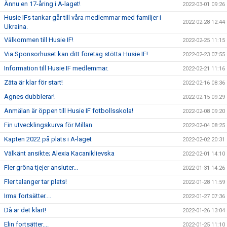
Ännu en 17-åring i A-laget!
2022-03-01 09:26
Husie IFs tankar går till våra medlemmar med familjer i
2022-02-28 12:44
Ukraina.
Välkommen till Husie IF!
2022-02-25 11:15
Via Sponsorhuset kan ditt företag stötta Husie IF!
2022-02-23 07:55
Information till Husie IF medlemmar.
2022-02-21 11:16
Zäta är klar för start!
2022-02-16 08:36
Agnes dubblerar!
2022-02-15 09:29
Anmälan är öppen till Husie IF fotbollsskola!
2022-02-08 09:20
Fin utvecklingskurva för Millan
2022-02-04 08:25
Kapten 2022 på plats i A-laget
2022-02-02 20:31
Välkänt ansikte; Alexia Kacaniklievska
2022-02-01 14:10
Fler gröna tjejer ansluter...
2022-01-31 14:26
Fler talanger tar plats!
2022-01-28 11:59
Irma fortsätter....
2022-01-27 07:36
Då är det klart!
2022-01-26 13:04
Elin fortsätter....
2022-01-25 11:10