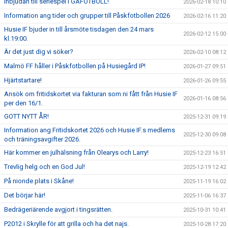
Inbjudan till seriespel i GÅFOTBOLL!
2026-02-18 10:10
Information ang tider och grupper till Påskfotbollen 2026
2026-02-16 11:20
Husie IF bjuder in till årsmöte tisdagen den 24 mars
2026-02-12 15:00
kl.19:00.
Är det just dig vi söker?
2026-02-10 08:12
Malmö FF håller i Påskfotbollen på Husiegård IP!
2026-01-27 09:51
Hjärtstartare!
2026-01-26 09:55
Ansök om fritidskortet via fakturan som ni fått från Husie IF
2026-01-16 08:56
per den 16/1.
GOTT NYTT ÅR!
2025-12-31 09:19
Information ang Fritidskortet 2026 och Husie IF.s medlems
2025-12-30 09:08
och träningsavgifter 2026.
Här kommer en julhälsning från Olearys och Larry!
2025-12-23 16:51
Trevlig helg och en God Jul!
2025-12-19 12:42
På nionde plats i Skåne!
2025-11-19 16:02
Det börjar här!
2025-11-06 16:37
Bedrägeriärende avgjort i tingsrätten.
2025-10-31 10:41
P2012 i Skrylle för att grilla och ha det najs.
2025-10-28 17:20