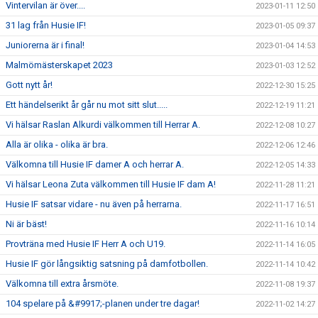
Vintervilan är över....
2023-01-11 12:50
31 lag från Husie IF!
2023-01-05 09:37
Juniorerna är i final!
2023-01-04 14:53
Malmömästerskapet 2023
2023-01-03 12:52
Gott nytt år!
2022-12-30 15:25
Ett händelserikt år går nu mot sitt slut.....
2022-12-19 11:21
Vi hälsar Raslan Alkurdi välkommen till Herrar A.
2022-12-08 10:27
Alla är olika - olika är bra.
2022-12-06 12:46
Välkomna till Husie IF damer A och herrar A.
2022-12-05 14:33
Vi hälsar Leona Zuta välkommen till Husie IF dam A!
2022-11-28 11:21
Husie IF satsar vidare - nu även på herrarna.
2022-11-17 16:51
Ni är bäst!
2022-11-16 10:14
Provträna med Husie IF Herr A och U19.
2022-11-14 16:05
Husie IF gör långsiktig satsning på damfotbollen.
2022-11-14 10:42
Välkomna till extra årsmöte.
2022-11-08 19:37
104 spelare på &#9917;-planen under tre dagar!
2022-11-02 14:27