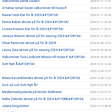
Välkommen Benet Sadiku!
2024-01-11 11:01
Vi hälsar Ismail Güven välkommen till Husie IF.
2024-01-11 10:59
Rawan Hadi klar för år 2024 &#128154;!
2024-01-11 09:36
Parina Askari skriver på för år 2024 &#128154;!
2024-01-11 09:34
Loresa Krasnici klar för år 2024 &#128154;!
2024-01-11 09:31
Jessica Weirum skriver på för säsong 2024 &#128154;!
2024-01-11 09:27
Oliver Rantonen skriver på för år 2024!
2024-01-08 14:52
Leona Zuta skriver på för säsong 2024 &#128154;!
2024-01-04 08:40
Välkommen Tuva Lindkvist Nilsson till Husie IF &#128154;!
2024-01-03 09:20
Gott Nytt År&#128154;!
2023-12-31 15:40
2023-12-28 12:37
Alexia Kacaniklievska skriver på för år 2024 &#128154;
2023-12-28 12:32
God Jul och Gott Nytt År!
2023-12-22 09:23
Medlemserbjudande på Nordic Wellness!
2023-12-16 07:47
Nellie Zielinski skriver på för år 2024 &#11088;&#128154;
2023-12-14 15:27
Julens bingolotter!
2023-12-14 08:45