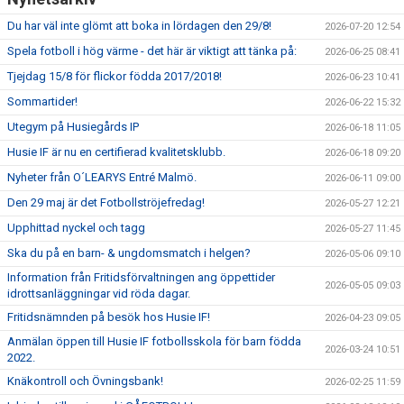
Du har väl inte glömt att boka in lördagen den 29/8!
2026-07-20 12:54
Spela fotboll i hög värme - det här är viktigt att tänka på:
2026-06-25 08:41
Tjejdag 15/8 för flickor födda 2017/2018!
2026-06-23 10:41
Sommartider!
2026-06-22 15:32
Utegym på Husiegårds IP
2026-06-18 11:05
Husie IF är nu en certifierad kvalitetsklubb.
2026-06-18 09:20
Nyheter från O´LEARYS Entré Malmö.
2026-06-11 09:00
Den 29 maj är det Fotbollströjefredag!
2026-05-27 12:21
Upphittad nyckel och tagg
2026-05-27 11:45
Ska du på en barn- & ungdomsmatch i helgen?
2026-05-06 09:10
Information från Fritidsförvaltningen ang öppettider
2026-05-05 09:03
idrottsanläggningar vid röda dagar.
Fritidsnämnden på besök hos Husie IF!
2026-04-23 09:05
Anmälan öppen till Husie IF fotbollsskola för barn födda
2026-03-24 10:51
2022.
Knäkontroll och Övningsbank!
2026-02-25 11:59