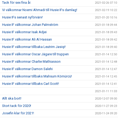
Tack för sex fina år.
2021-02-26 07:10
Vi välkomnar Noemi Ahmadi till Husie IFs damlag!
2021-02-19 10:22
Husie IFs senast nyförvärv!
2021-01-20 10:16
Husie IF välkomnar Johan Palmström
2021-01-18 09:44
Husie IF välkomnar Isak Adjei
2021-01-18 09:43
Husie IF välkomnar Ali Al Hassan
2021-01-18 09:42
Husie IF välkomnar tillbaka Leutrim Jasiqi!
2021-01-18 09:40
Husie IF välkomnar Oscar Jägare till truppen
2021-01-14 12:50
Husie IF välkomnar Charlie Mathiasson
2021-01-14 12:48
Husie IF välkomnar Damon Salehi
2021-01-14 12:47
Husie IF välkomnar tillbaks Mahsum Kömürcü!
2021-01-14 12:45
Husie IF välkomnar tillbaks Carl Scott!
2021-01-14 12:41
2021-01-11 11:03
Allt ska bort!
2020-12-07 09:00
Stort tack för 2020!
2020-11-27 09:23
Josefin klar för 2021!
2020-11-24 09:20