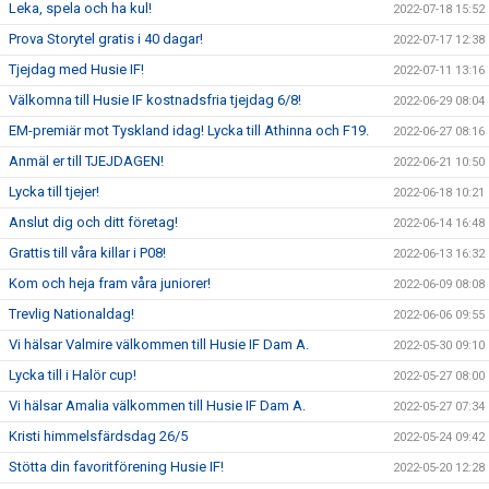
Leka, spela och ha kul!
2022-07-18 15:52
Prova Storytel gratis i 40 dagar!
2022-07-17 12:38
Tjejdag med Husie IF!
2022-07-11 13:16
Välkomna till Husie IF kostnadsfria tjejdag 6/8!
2022-06-29 08:04
EM-premiär mot Tyskland idag! Lycka till Athinna och F19.
2022-06-27 08:16
Anmäl er till TJEJDAGEN!
2022-06-21 10:50
Lycka till tjejer!
2022-06-18 10:21
Anslut dig och ditt företag!
2022-06-14 16:48
Grattis till våra killar i P08!
2022-06-13 16:32
Kom och heja fram våra juniorer!
2022-06-09 08:08
Trevlig Nationaldag!
2022-06-06 09:55
Vi hälsar Valmire välkommen till Husie IF Dam A.
2022-05-30 09:10
Lycka till i Halör cup!
2022-05-27 08:00
Vi hälsar Amalia välkommen till Husie IF Dam A.
2022-05-27 07:34
Kristi himmelsfärdsdag 26/5
2022-05-24 09:42
Stötta din favoritförening Husie IF!
2022-05-20 12:28