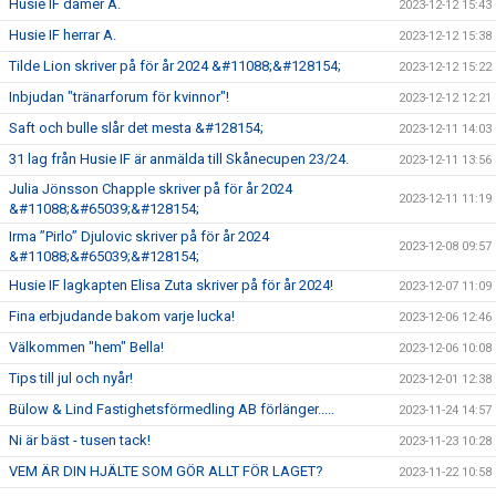
Husie IF damer A.
2023-12-12 15:43
Husie IF herrar A.
2023-12-12 15:38
Tilde Lion skriver på för år 2024 &#11088;&#128154;
2023-12-12 15:22
Inbjudan "tränarforum för kvinnor"!
2023-12-12 12:21
Saft och bulle slår det mesta &#128154;
2023-12-11 14:03
31 lag från Husie IF är anmälda till Skånecupen 23/24.
2023-12-11 13:56
Julia Jönsson Chapple skriver på för år 2024
2023-12-11 11:19
&#11088;&#65039;&#128154;
Irma ”Pirlo” Djulovic skriver på för år 2024
2023-12-08 09:57
&#11088;&#65039;&#128154;
Husie IF lagkapten Elisa Zuta skriver på för år 2024!
2023-12-07 11:09
Fina erbjudande bakom varje lucka!
2023-12-06 12:46
Välkommen "hem" Bella!
2023-12-06 10:08
Tips till jul och nyår!
2023-12-01 12:38
Bülow & Lind Fastighetsförmedling AB förlänger.....
2023-11-24 14:57
Ni är bäst - tusen tack!
2023-11-23 10:28
VEM ÄR DIN HJÄLTE SOM GÖR ALLT FÖR LAGET?
2023-11-22 10:58